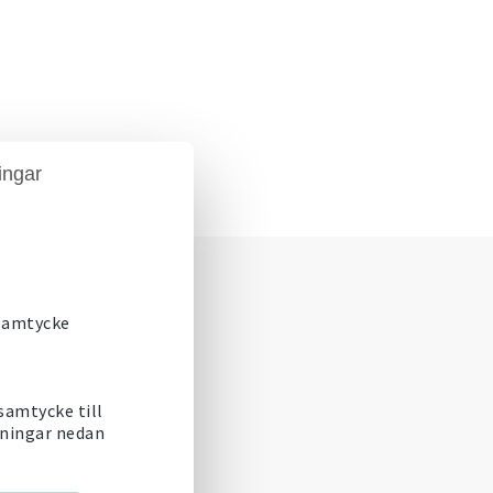
ingar
 samtycke
 samtycke till
lningar nedan