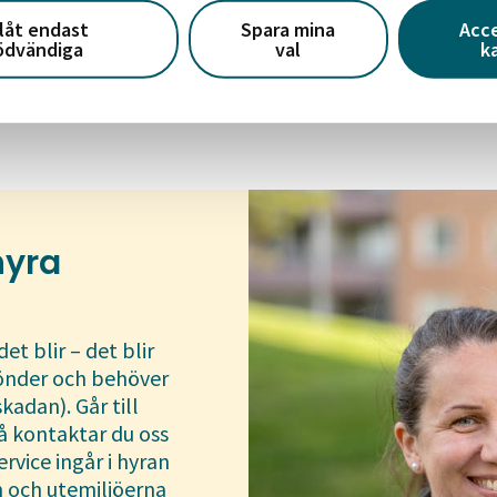
Stockholm
llåt endast
Spara mina
Acc
ödvändiga
val
k
Kungsbron 2, 111 22 Stockholm
hyra
et blir – det blir
sönder och behöver
kadan). Går till
å kontaktar du oss
ervice ingår i hyran
en och utemiljöerna