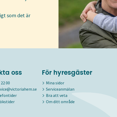
igt som det är
kta oss
För hyresgäster
 22 00
Mina sidor
vice@victoriahem.se
Serviceanmälan
lefontider
Bra att veta
ökstider
Om ditt område