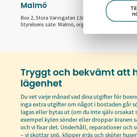
Malmö
Ti
n
Box 2, Stora Varvsgatan 13A, 201 20 Malmö
Styrelsens säte: Malmö, org. nr 556695-0738
Tryggt och bekvämt att 
lägenhet
Du vet varje månad vad dina utgifter för boend
inga extra utgifter om något i bostaden går 
lagas eller bytas ut (om du inte själv orsakat s
exempel kylen sönder eller droppar kranen s
och vi fixar det. Underhåll, reparationer och s
– vi skottar snö, klipper gräs och sköter hus