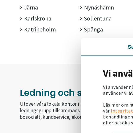
Järna
Nynäshamn
Karlskrona
Sollentuna
Katrineholm
Spånga
S
Vi anv
Vi använder n
Ledning och stödfunktio
använder vi äv
Utöver våra lokala kontor i bostadsområdena har v
Läs mer om hu
ledningsgrupp tillsammans med avdelningar för proj
vår
Integritet
bosocialt, kundservice, ekonomi, förvärv, personal,
behandlingen 
eller besöka 