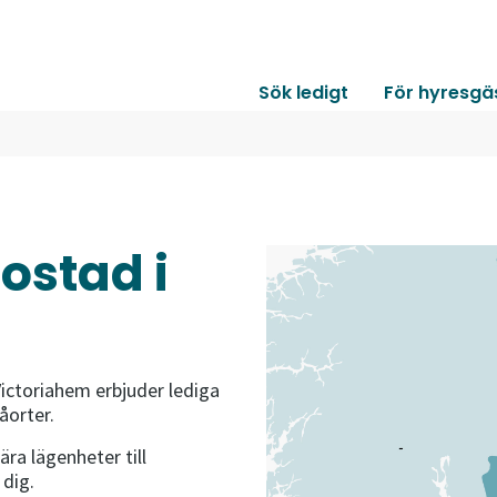
Sök ledigt
För hyresgä
bostad i
Victoriahem erbjuder lediga
åorter.
ära lägenheter till
 dig.