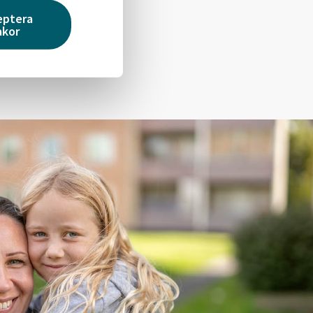
eptera
akor