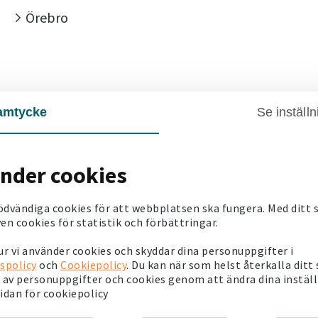
Örebro
amtycke
Se inställn
änder cookies
ödvändiga cookies för att webbplatsen ska fungera. Med ditt
ner
en cookies för statistik och förbättringar.
i kontor i Malmö och Stockholm. Här finns vår
r vi använder cookies och skyddar dina personuppgifter i
ekt och underhåll, miljö och energi,
spolicy
och
Cookiepolicy
. Du kan när som helst återkalla ditt
 kommunikation, inköp, juridik och IT.
av personuppgifter och cookies genom att ändra dina instäl
sidan för cookiepolicy