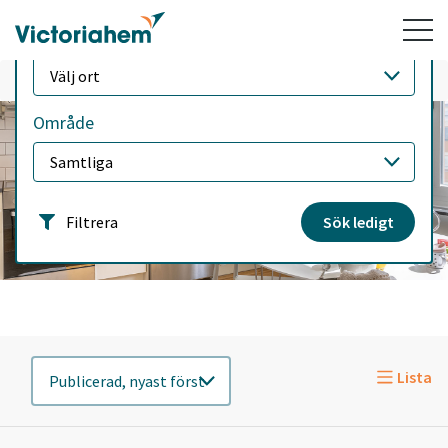
Ort
Välj ort
Hem
/
Sök ledigt
/
Ledigt just nu
Område
Samtliga
Filtrera
Sök ledigt
Lista