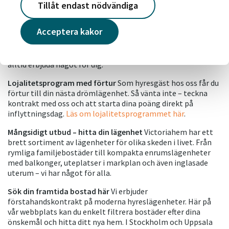
Hitta ditt nya hem hos oss
Tillåt endast nödvändiga
Letar du efter en trivsam och modern hyreslägenhet i
Acceptera kakor
Sverige? Victoriahem erbjuder lediga bostäder från norr till
söder, från storstäder till småorter, med lummiga, gröna
innergårdar. Med 40 000 lägenheter i 31 kommuner kan vi
alltid erbjuda något för dig.
Lojalitetsprogram med förtur
Som hyresgäst hos oss får du
förtur till din nästa drömlägenhet. Så vänta inte – teckna
kontrakt med oss och att starta dina poäng direkt på
inflyttningsdag.
Läs om lojalitetsprogrammet här
.
Mångsidigt utbud – hitta din lägenhet
Victoriahem har ett
brett sortiment av lägenheter för olika skeden i livet. Från
rymliga familjebostäder till kompakta enrumslägenheter
med balkonger, uteplatser i markplan och även inglasade
uterum – vi har något för alla.
Sök din framtida bostad här
Vi erbjuder
förstahandskontrakt på moderna hyreslägenheter. Här på
vår webbplats kan du enkelt filtrera bostäder efter dina
önskemål och hitta ditt nya hem. I Stockholm och Uppsala