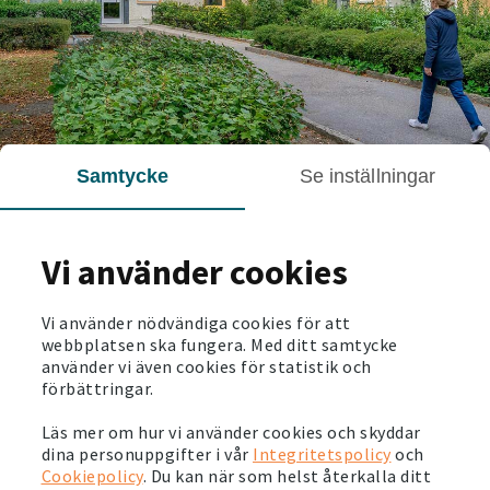
Samtycke
Se inställningar
Hållbart fastighetsägande
Som ägare av miljonprogramshus gör vi stor klimatnytta
när vi energieffektiviserar våra hus. Samtidigt kan vi som
Vi använder cookies
hyresvärd hjälpa tusentals familjer att leva mer hållbart.
Social hållbarhet är också centralt för oss. Genom
aktiviteter, samarbeten, och trygghetsåtgärder jobbar vi
Vi använder nödvändiga cookies för att
för att lyfta våra områden. Det gynnar både oss och
webbplatsen ska fungera. Med ditt samtycke
samhället i stort.
använder vi även cookies för statistik och
Victoriahem är arbetsgivare till över 500 medarbetare och
förbättringar.
uppdragsgivare åt många företag. Vi har ett stort ansvar
för att bidra till att skapa rättvisa och säkra
Läs mer om hur vi använder cookies och skyddar
arbetsplatser.
dina personuppgifter i vår
Integritetspolicy
och
Cookiepolicy
. Du kan när som helst återkalla ditt