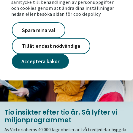
samtycke till behandlingen av personuppgifter
Läs om Victoriahems fastighetsägande
och cookies genom att ändra dina inställningar
nedan eller besöka sidan för cookiepolicy
Spara mina val
Tillåt endast nödvändiga
Acceptera kakor
Tio insikter efter tio år. Så lyfter vi
miljonprogrammet
Av Victoriahems 40 000 lägenheter är två tredjedelar byggda