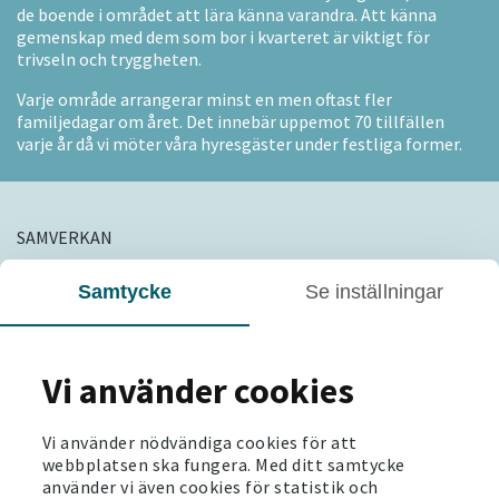
de boende i området att lära känna varandra. Att känna
gemenskap med dem som bor i kvarteret är viktigt för
trivseln och tryggheten.
Varje område arrangerar minst en men oftast fler
familjedagar om året. Det innebär uppemot 70 tillfällen
varje år då vi möter våra hyresgäster under festliga former.
SAMVERKAN
Frågor om trygghet följer inga
Samtycke
Se inställningar
fastighetsgränser
Att samverka för att nå framgång kring bosociala frågor är
Vi använder cookies
helt nödvändigt. När det gäller trygghet och säkerhet i våra
områden är det särskilt viktigt. Det är frågor som sträcker
sig över fastighetsgränser, och det är viktigt att ha en
Vi använder nödvändiga cookies för att
samsyn kring vad som behöver göras.
webbplatsen ska fungera. Med ditt samtycke
använder vi även cookies för statistik och
Victoriahem är med i 16 olika fastighetsföreningar i 15