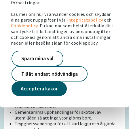
förbättringar.
kommuner. Många av dem följer en modell som kallas BID.
BID står för Business Improvement District och är ett sätt
Läs mer om hur vi använder cookies och skyddar
att organisera samarbete mellan fastighetsägare,
dina personuppgifter i vår
Integritetspolicy
och
kommuner och lokala föreningar i ett område. Ofta deltar
Cookiepolicy
. Du kan när som helst återkalla ditt
även polis och räddningstjänst i arbetet.
samtycke till behandlingen av personuppgifter
och cookies genom att ändra dina inställningar
nedan eller besöka sidan för cookiepolicy
Bro Utveckling – ett extra brett
samarbete
Spara mina val
I Upplands Bro nordväst om Stockholm finns
föreningen Bro Utveckling. I den deltar även kyrkan,
olika bostadsrättsföreningar, den lokala Ica-handlaren
Tillåt endast nödvändiga
och andra företag. Föreningen samverkar bland annat
kring:
Acceptera kakor
Trygga trappan - för att hindra att obehöriga hänger
i trapphusen.
Frukost till skolbarn.
Gemensamma upphandlingar för skötsel av
utemiljöer, så att inga ytor glöms bort.
Trygghetsvandringar för att kartlägga och åtgärda