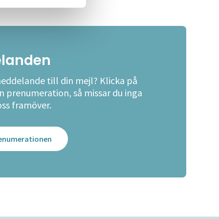
landen
meddelande till din mejl? Klicka på
en prenumeration, så missar du inga
oss framöver.
prenumerationen