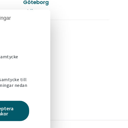
Göteborg
Läs mer
ingar
 samtycke
tt
 samtycke till
lningar nedan
eptera
akor