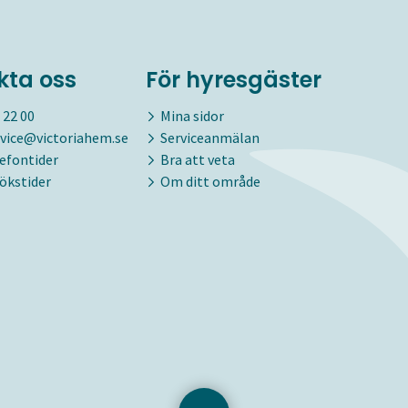
kta oss
För hyresgäster
 22 00
Mina sidor
vice@victoriahem.se
Serviceanmälan
lefontider
Bra att veta
ökstider
Om ditt område