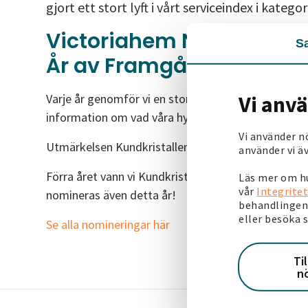
gjort ett stort lyft i vårt serviceindex i kate
Victoriahem Nominerade t
S
År av Framgång
Vi anv
Varje år genomför vi en stor kundundersökning ti
information om vad våra hyresgäster behöver och v
Vi använder n
Utmärkelsen Kundkristallen bygger på hyresgäst
använder vi äv
Förra året vann vi Kundkristallen för det största lyft
Läs mer om hu
vår
Integritet
nomineras även detta år!
behandlingen 
eller besöka 
Se alla nomineringar här
Ti
n