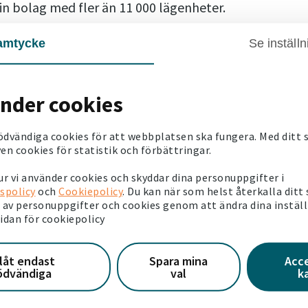
gorin bolag med fler än 11 000 lägenheter.
ill Kundkristallen – Ännu Ett
amtycke
Se inställn
änder cookies
llsammans med AktivBo. Den ger oss mängder av viktig
ad de anser om vår service.
ödvändiga cookies för att webbplatsen ska fungera. Med ditt
ernas omdömen.
en cookies för statistik och förbättringar.
et i serviceindex i vår kategori. Vi är glada och stolta över a
r vi använder cookies och skyddar dina personuppgifter i
spolicy
och
Cookiepolicy
. Du kan när som helst återkalla ditt
av personuppgifter och cookies genom att ändra dina instäl
sidan för cookiepolicy
llåt endast
Spara mina
Acc
ödvändiga
val
k