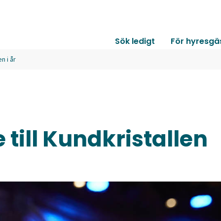
Sök ledigt
För hyresgä
n i år
till Kundkristallen