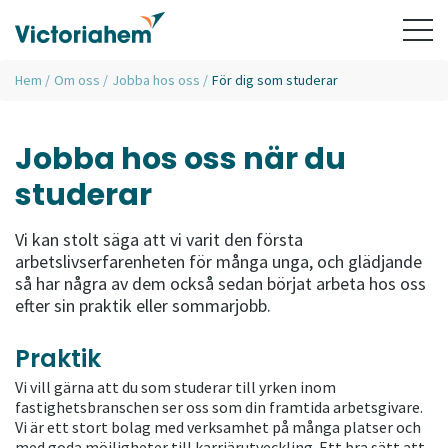
Hem
/
Om oss
/
Jobba hos oss
/
För dig som studerar
Jobba hos oss när du
studerar
Vi kan stolt säga att vi varit den första
arbetslivserfarenheten för många unga, och glädjande
så har några av dem också sedan börjat arbeta hos oss
efter sin praktik eller sommarjobb.
Praktik
Vi vill gärna att du som studerar till yrken inom
fastighetsbranschen ser oss som din framtida arbetsgivare.
Vi är ett stort bolag med verksamhet på många platser och
med goda möjligheter till karriärutveckling. Ett bra sätt att