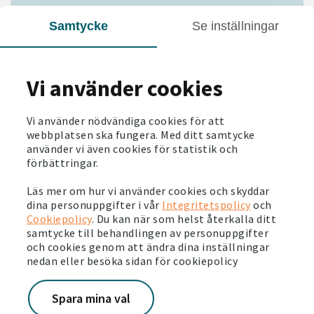
Ett sommarjobb är ofta ett viktigt steg in i arbetslivet.
Träffa några av våra sommarjobbare, och hör vad de
Samtycke
Se inställningar
drömmer om att göra i framtiden.
Vi använder cookies
Vi använder nödvändiga cookies för att
webbplatsen ska fungera. Med ditt samtycke
använder vi även cookies för statistik och
förbättringar.
Läs mer om hur vi använder cookies och skyddar
dina personuppgifter i vår
Integritetspolicy
och
Cookiepolicy
. Du kan när som helst återkalla ditt
samtycke till behandlingen av personuppgifter
och cookies genom att ändra dina inställningar
nedan eller besöka sidan för cookiepolicy
Tio skäl att jobba hos oss
Spara mina val
Varför fastighetsbranschen och varför Victoriahem? Det