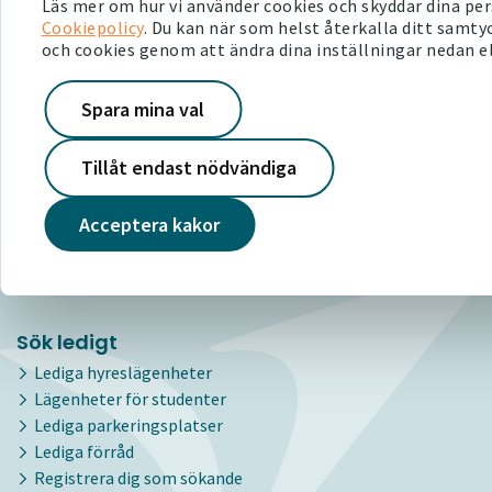
Läs mer om hur vi använder cookies och skyddar dina per
010-210 22 00
Cookiepolicy
. Du kan när som helst återkalla ditt samty
kundservice@victoriahem.se
och cookies genom att ändra dina inställningar nedan el
Våra telefontider
Våra besökstider
Spara mina val
För hyresgäster
Tillåt endast nödvändiga
Mina sidor
Serviceanmälan
Acceptera kakor
Bra att veta
Om ditt område
Sök ledigt
Lediga hyreslägenheter
Lägenheter för studenter
Lediga parkeringsplatser
Lediga förråd
Registrera dig som sökande