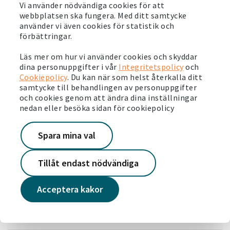
hyreslägenheter i Köping
.
Vi använder nödvändiga cookies för att
webbplatsen ska fungera. Med ditt samtycke
använder vi även cookies för statistik och
SENASTE NYTT
förbättringar.
Läs mer om hur vi använder cookies och skyddar
2023-10-31
dina personuppgifter i vår
Integritetspolicy
och
Cookiepolicy
. Du kan när som helst återkalla ditt
Det här tycker våra hyresgäster om vår service
samtycke till behandlingen av personuppgifter
Läs mer
och cookies genom att ändra dina inställningar
nedan eller besöka sidan för cookiepolicy
2023-10-26
Mammor får kunskap och nya vänner
Spara mina val
Läs mer
Tillåt endast nödvändiga
2023-10-19
Acceptera kakor
Så här arbetar Södertälje med vårt
miljövärdsprogram
Läs mer