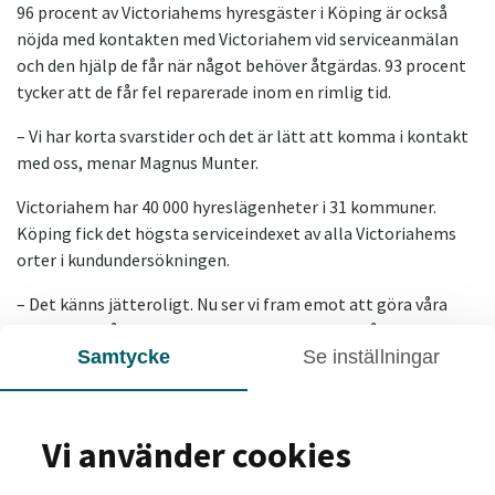
96 procent av Victoriahems hyresgäster i Köping är också
nöjda med kontakten med Victoriahem vid serviceanmälan
och den hjälp de får när något behöver åtgärdas. 93 procent
tycker att de får fel reparerade inom en rimlig tid.
– Vi har korta svarstider och det är lätt att komma i kontakt
med oss, menar Magnus Munter.
Victoriahem har 40 000 hyreslägenheter i 31 kommuner.
Köping fick det högsta serviceindexet av alla Victoriahems
orter i kundundersökningen.
– Det känns jätteroligt. Nu ser vi fram emot att göra våra
bostadsområden i Köping ännu trevligare för våra
Samtycke
Se inställningar
hyresgäster, säger Magnus Munter.
På bilden sitter hela förvaltningen som jobbar för ett
trivsamt boende i Köping.
Vi använder cookies
Söker du lägenhet i Köping?
Se våra lediga