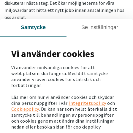
diskuterar nästa steg. Det ökar möjligheterna för våra
miljövärdar att hitta ett nytt jobb innan anställningen hos
oss är slut.
Samtycke
Se inställningar
Var ute i god tid
– När miljövärdarna hade ungefär fyra månader kvar på sin
anställning började vi diskutera deras alternativ. Båda ville
Vi använder cookies
gärna stanna hos oss på Victoriahem, så jag kontaktade
mina kollegor i andra områden och regioner för att se om de
Vi använder nödvändiga cookies för att
hade en ledig tjänst som fastighetsskötare.
webbplatsen ska fungera. Med ditt samtycke
använder vi även cookies för statistik och
När ingen kollega hade en ledig tjänst kontaktade Imran
förbättringar.
våra entreprenörer.
Läs mer om hur vi använder cookies och skyddar
– Båda våra miljövärdar har blivit anställda hos en
dina personuppgifter i vår
Integritetspolicy
och
entreprenör. Maan som arbetade hos oss i våras arbetar nu
Cookiepolicy
. Du kan när som helst återkalla ditt
hos entreprenören som sköter vår utemiljö. Vi träffas nästan
samtycke till behandlingen av personuppgifter
och cookies genom att ändra dina inställningar
varje vecka när han är i våra områden och arbetar. Det är kul.
nedan eller besöka sidan för cookiepolicy