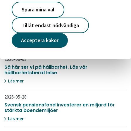
SENASTE NYTT
Spara mina val
2026-07-06
Tillåt endast nödvändiga
Stora energiinvesteringar och ny spännande
teknik i Märsta
Acceptera kakor
Läs mer
2026-06-03
Så här ser vi på hållbarhet. Läs vår
hållbarhetsberättelse
Läs mer
2026-05-28
Svensk pensionsfond investerar en miljard för
stärkta boendemiljöer
Läs mer