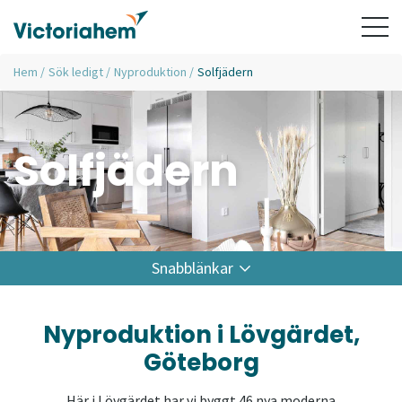
Hem
/
Sök ledigt
/
Nyproduktion
/
Solfjädern
Solfjädern
Snabblänkar
Nyproduktion i Lövgärdet,
Göteborg
Här i Lövgärdet har vi byggt 46 nya moderna