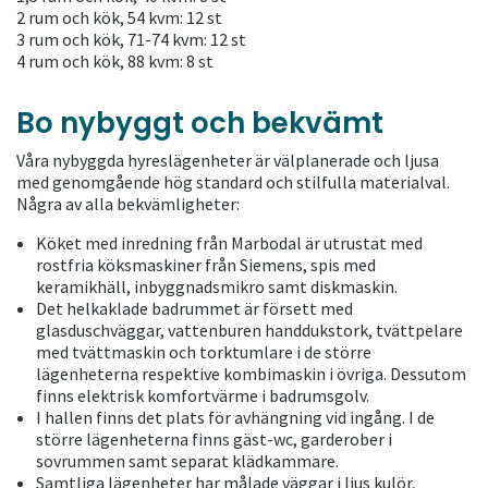
2 rum och kök, 54 kvm: 12 st
3 rum och kök, 71-74 kvm: 12 st
4 rum och kök, 88 kvm: 8 st
Bo nybyggt och bekvämt
Våra nybyggda hyreslägenheter är välplanerade och ljusa
med genomgående hög standard och stilfulla materialval.
Några av alla bekvämligheter:
Köket med inredning från Marbodal är utrustat med
rostfria köksmaskiner från Siemens, spis med
keramikhäll, inbyggnadsmikro samt diskmaskin.
Det helkaklade badrummet är försett med
glasduschväggar, vattenburen handdukstork, tvättpelare
med tvättmaskin och torktumlare i de större
lägenheterna respektive kombimaskin i övriga. Dessutom
finns elektrisk komfortvärme i badrumsgolv.
I hallen finns det plats för avhängning vid ingång. I de
större lägenheterna finns gäst-wc, garderober i
sovrummen samt separat klädkammare.
Samtliga lägenheter har målade väggar i ljus kulör,