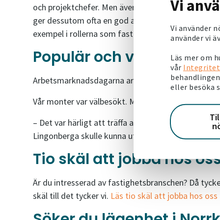
Vi anv
och projektchefer. Men även i vår förvaltning är b
ger dessutom ofta en god affärsförståelse och vana a
Vi använder n
exempel i rollerna som fastighetsförvaltare och o
använder vi äv
Populär och välbesökt m
Läs mer om hu
vår
Integritet
behandlingen 
Arbetsmarknadsdagarna arrangerades av Linköping
eller besöka 
Vår monter var välbesökt. Modellen av det fiktiva
Ti
– Det var härligt att träffa alla dessa kompetenta
n
Lingonberga skulle kunna utvecklas till en ännu bät
Tio skäl att jobba hos os
Är du intresserad av fastighetsbranschen? Då tycker
skäl till det tycker vi.
Läs tio skäl att jobba hos oss
Söker du lägenhet i Norr