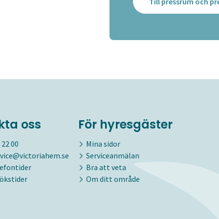
Till pressrum och 
kta oss
För hyresgäster
 22 00
Mina sidor
vice@victoriahem.se
Serviceanmälan
lefontider
Bra att veta
ökstider
Om ditt område