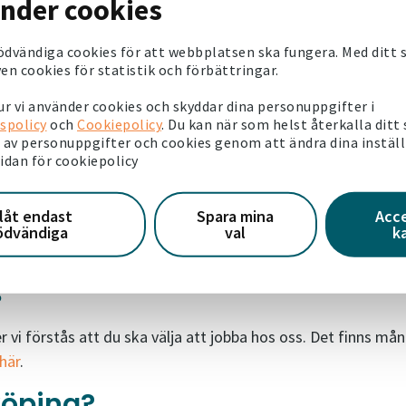
änder cookies
yggnadstekniska kunskaper värdefulla. Arbete i byggbransche
v att ta affärsmässiga beslut, vilket är väldigt viktigt till
ödvändiga cookies för att webbplatsen ska fungera. Med ditt
mrådeschef hos oss, säger Katarina.
en cookies för statistik och förbättringar.
onter
r vi använder cookies och skyddar dina personuppgifter i
spolicy
och
Cookiepolicy
. Du kan när som helst återkalla ditt
av personuppgifter och cookies genom att ändra dina instäl
s universitet, campus Norrköping.
sidan för cookiepolicy
 bostadsområdet Lingonberga väckte extra stor nyfikenhet.
llåt endast
Spara mina
Acc
 och kreativa studenter. De hade många bra idéer om hur
ödvändiga
val
k
tre stadsdel, säger Katarina.
s
 vi förstås att du ska välja att jobba hos oss. Det finns må
 här
.
köping?