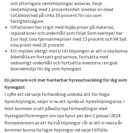
och ytterligare räntehöjningar aviseras. Varje
räntehöjning med 1 procentenhet innebär en ökad
totalkostnad på cirka 10 procent för oss som
fastighetsägare.
Inflationen har stigit med höjda priser på material,
reparationer och underhåll som följd. Som exempel har
Eon höjt sina fjärrvärmepriser med 13 procent och VA Syd
sina priser med 25 procent.
Ett mycket viktigt motiv till höjningen är att vi ska kunna
bibehålla en fortsatt god service, fortsätta med
sedvanligt underhåll och fortsätta investera i en god
boendemiljö för dig som hyresgäst.
En jämnare och mer hanterbar hyresutveckling för dig som
hyresgäst
I syfte att vid varje förhandling undvika allt för höga
hyreshöjningar, väljer vi nu att sprida ut hyreshöjningarna. I
höst kommer vi att påkalla nya förhandlingar med
Hyresgästföreningen om nya hyror per den 1 januari 2024.
Konsekvensen av att ha två höjningar i år är att vi nästa år
kommer kunna ha lägre höjningar vid varje tillfälle.