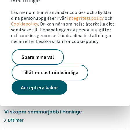
förbättringar.
Stort intresse för våra nya seniorlägenheter i
Strömsnäsbruk
Läs mer om hur vi använder cookies och skyddar
dina personuppgifter i vår
Integritetspolicy
och
Läs mer
Cookiepolicy
. Du kan när som helst återkalla ditt
samtycke till behandlingen av personuppgifter
2021-06-23
och cookies genom att ändra dina inställningar
nedan eller besöka sidan för cookiepolicy
Vi arrangerar fotbollsskola tillsammans med
Borås AIK
Läs mer
Spara mina val
2021-06-21
Tillåt endast nödvändiga
Insats mot olovlig andrahandsuthyrning
Acceptera kakor
Läs mer
2021-06-18
Vi skapar sommarjobb i Haninge
Läs mer