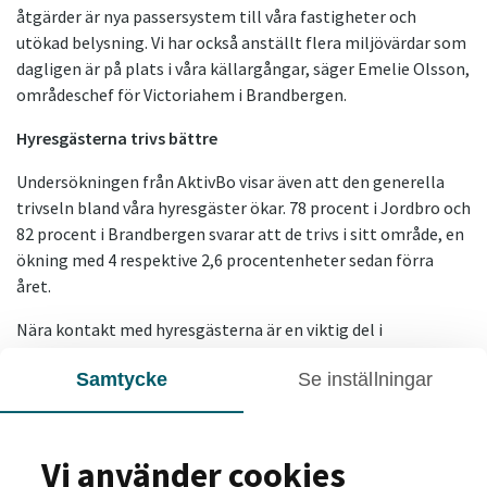
åtgärder är nya passersystem till våra fastigheter och
utökad belysning. Vi har också anställt flera miljövärdar som
dagligen är på plats i våra källargångar, säger Emelie Olsson,
områdeschef för Victoriahem i Brandbergen.
Hyresgästerna trivs bättre
Undersökningen från AktivBo visar även att den generella
trivseln bland våra hyresgäster ökar. 78 procent i Jordbro och
82 procent i Brandbergen svarar att de trivs i sitt område, en
ökning med 4 respektive 2,6 procentenheter sedan förra
året.
Nära kontakt med hyresgästerna är en viktig del i
trygghetsskapandet. Områdesdagar för hyresgäster med
Samtycke
Se inställningar
aktiviteter där hela förvaltningen deltar och feriejobb för
ungdomar är två insatser som bidragit till de positiva
resultaten, menar Emelie Olsson och Filip Björnfot Nilsson.
Vi använder cookies
- Trygghetsskapande arbete gör vi bäst tillsammans med