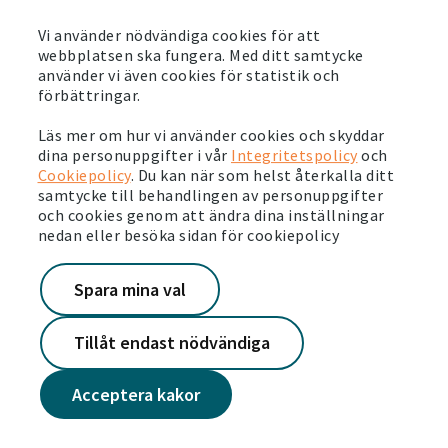
varandra. Området handlar ju inte bara om våra hus, utan det
Vi använder nödvändiga cookies för att
är mycket runt omkring som också räknas in, säger Filip
webbplatsen ska fungera. Med ditt samtycke
Björnfot Nilsson.
använder vi även cookies för statistik och
förbättringar.
SENASTE NYTT
Läs mer om hur vi använder cookies och skyddar
dina personuppgifter i vår
Integritetspolicy
och
Cookiepolicy
. Du kan när som helst återkalla ditt
2021-06-24
samtycke till behandlingen av personuppgifter
Stort intresse för våra nya seniorlägenheter i
och cookies genom att ändra dina inställningar
Strömsnäsbruk
nedan eller besöka sidan för cookiepolicy
Läs mer
Spara mina val
2021-06-23
Vi arrangerar fotbollsskola tillsammans med
Tillåt endast nödvändiga
Borås AIK
Läs mer
Acceptera kakor
2021-06-21