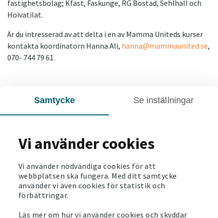
fastighetsbolag; Kfast, Faskunge, RG Bostad, Sehlhall och
Hoivatilat.
Är du intresserad av att delta i en av Mamma Uniteds kurser
kontakta koordinatorn Hanna Ali,
hanna@mammaunited.se
,
070- 744 79 61.
Söker du lägenhet?
Samtycke
Se inställningar
Se våra lediga hyreslägenheter i Eskilstuna
.
Vi använder cookies
SENASTE NYTT
Vi använder nödvändiga cookies för att
2024-06-05
webbplatsen ska fungera. Med ditt samtycke
använder vi även cookies för statistik och
Poolen i Brandbergen öppnar för sommaren
förbättringar.
Läs mer
Läs mer om hur vi använder cookies och skyddar