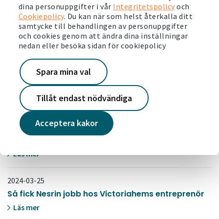
dina personuppgifter i vår
Integritetspolicy
och
2024-05-30
Cookiepolicy
. Du kan när som helst återkalla ditt
Träffa oss på Järvaveckan!
samtycke till behandlingen av personuppgifter
och cookies genom att ändra dina inställningar
Läs mer
nedan eller besöka sidan för cookiepolicy
2024-04-25
Spara mina val
Inas har koll på garaget i Husby
Läs mer
Tillåt endast nödvändiga
2024-03-27
Acceptera kakor
Victoriahem i Västerås använder 30 procent
mindre vatten
Läs mer
2024-03-25
Så fick Nesrin jobb hos Victoriahems entreprenör
Läs mer