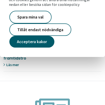
stärkta boendemiljöer
nedan eller besöka sidan för cookiepolicy
Läs mer
Spara mina val
2026-05-26
Det är dags för årets Järvavecka
Tillåt endast nödvändiga
Läs mer
Acceptera kakor
2026-05-19
Victoriahemdagen – skapar stolthet och
framtidstro
Läs mer