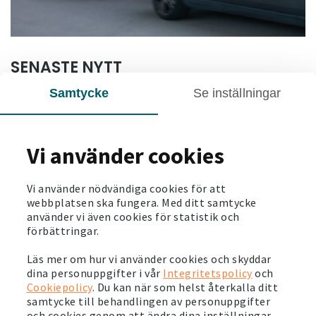
SENASTE NYTT
Samtycke
Se inställningar
2026-07-06
Stora energiinvesteringar och ny spännande
teknik i Märsta
Vi använder cookies
Läs mer
Vi använder nödvändiga cookies för att
2026-06-03
webbplatsen ska fungera. Med ditt samtycke
använder vi även cookies för statistik och
Så här ser vi på hållbarhet. Läs vår
förbättringar.
hållbarhetsberättelse
Läs mer
Läs mer om hur vi använder cookies och skyddar
dina personuppgifter i vår
Integritetspolicy
och
Cookiepolicy
. Du kan när som helst återkalla ditt
2026-05-28
samtycke till behandlingen av personuppgifter
Svensk pensionsfond investerar en miljard för
och cookies genom att ändra dina inställningar