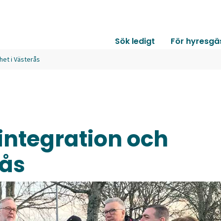
Sök ledigt
För hyresgä
het i Västerås
 integration och
rås