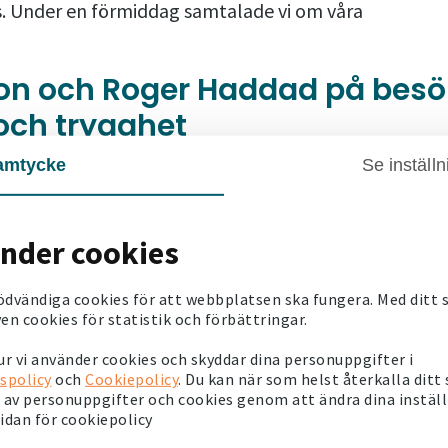
ås. Under en förmiddag samtalade vi om våra
son och Roger Haddad på besö
och trygghet
amtycke
Se inställn
h Roger Haddad runt i Bäckby. De pratade integration och
sentanter från Mimer och träffade hyresgäster för att få
änder cookies
för utmaningar, vad som är möjligt och vilka framgångar man
rade Johan Pehrson i en intervju med Sveriges Radio.
ödvändiga cookies för att webbplatsen ska fungera. Med ditt
en cookies för statistik och förbättringar.
tsägare samarbetar för att skapa en tryggare boendemiljö.
r vi använder cookies och skyddar dina personuppgifter i
spolicy
och
Cookiepolicy
. Du kan när som helst återkalla ditt
r och det är viktigt att vi får visa hur vi arbetar tillsamma
av personuppgifter och cookies genom att ändra dina instäl
esök och vi fick lyfta fram vår dialog med våra hyresgäster,
sidan för cookiepolicy
hur vi agerar för att minska narkotikan i vårt område, säg