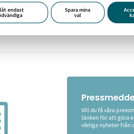
llåt endast
Spara mina
Acc
ödvändiga
val
k
 våra lediga hyreslägenheter i Västerå
Pressmedde
Vill du få våra press
länken för att göra 
viktiga nyheter från 