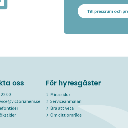
Till pressrum och 
kta oss
För hyresgäster
 22 00
Mina sidor
vice@victoriahem.se
Serviceanmälan
lefontider
Bra att veta
ökstider
Om ditt område