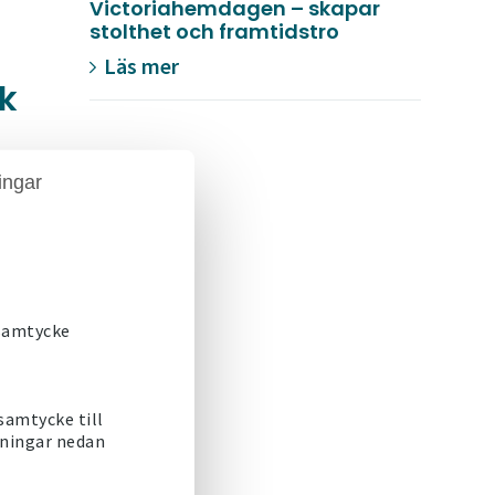
Victoriahemdagen – skapar
stolthet och framtidstro
Läs mer
k
ingar
 samtycke
 samtycke till
ns
lningar nedan
er