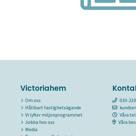
Victoriahem
Konta
Om oss
010-210
Hållbart fastighetsägande
kundser
Vi lyfter miljonprogrammet
Våra te
Jobba hos oss
Våra bes
Media