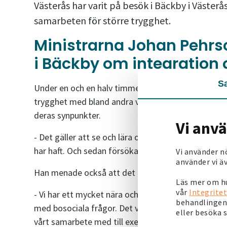
Västerås har varit på besök i Bäckby i Väster
samarbeten för större trygghet.
Ministrarna Johan Pehr
i Bäckby om integration 
S
Under en och en halv timme gick Johan Pehrson oc
trygghet med bland andra vår förvaltning och repre
deras synpunkter.
Vi anv
- Det gäller att se och lära och höra vad man har 
har haft. Och sedan försöka sprida detta, konstate
Vi använder n
använder vi äv
Han menade också att det är centralt att fastighe
Läs mer om hu
vår
Integritet
- Vi har ett mycket nära och bra samarbete med Mime
behandlingen 
med bosociala frågor. Det var ett väldigt positivt b
eller besöka 
vårt samarbete med till exempel Mamma United och 