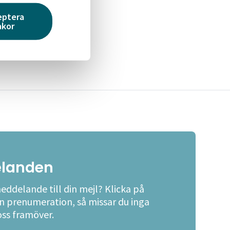
eptera
akor
s
.
landen
meddelande till din mejl? Klicka på
en prenumeration, så missar du inga
oss framöver.