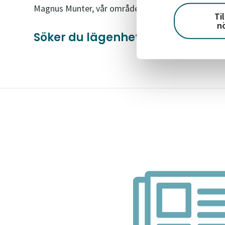
Magnus Munter, vår områdeschef i Västerås.
Ti
n
Söker du lägenhet i Västerås?
Se