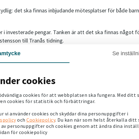
ydlig: det ska finnas inbjudande mötesplatser för både bar
er i investerade pengar. Tanken är att det ska finnas något f
tensson till Tranås tidning.
amtycke
Se inställn
mar i bostadsområdet, fina bänkar där de till och med kan la
 lekplatsen för de mindre barnen finns flera grillplatser där
änder cookies
verad
ödvändiga cookies för att webbplatsen ska fungera. Med ditt
r. Nu står här bord och stolar där man kan fika.
en cookies för statistik och förbättringar.
 med barnen som badar, förklarar Therese i tidningen.
r vi använder cookies och skyddar dina personuppgifter i
spolicy
och
Cookiepolicy
. Du kan när som helst återkalla ditt
av personuppgifter och cookies genom att ändra dina instäl
n och frågat när poolen öppnar, säger hon också.
sidan för cookiepolicy