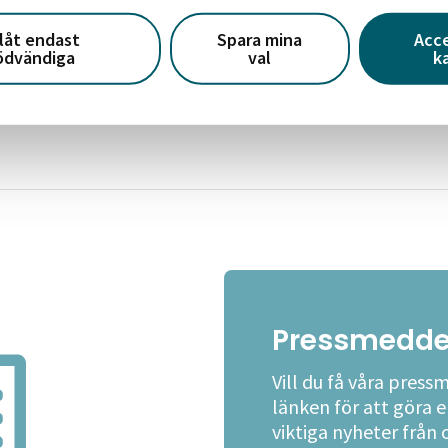
r det invigning av poolen med pompa och ståt och alla
llåt endast
Spara mina
Acc
ödvändiga
val
k
åra lediga hyreslägenheter i Tranås
.
Pressmedde
Vill du få våra press
länken för att göra 
viktiga nyheter från 