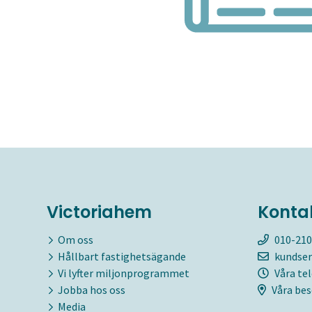
Victoriahem
Konta
Om oss
010-210
Hållbart fastighetsägande
kundser
Vi lyfter miljonprogrammet
Våra te
Jobba hos oss
Våra bes
Media