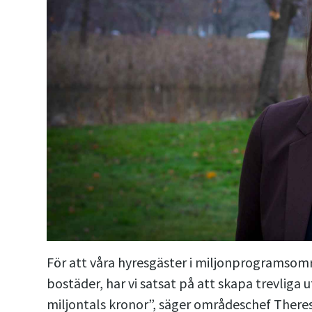
För att våra hyresgäster i miljonprogramsomr
bostäder, har vi satsat på att skapa trevliga u
miljontals kronor”, säger områdeschef There