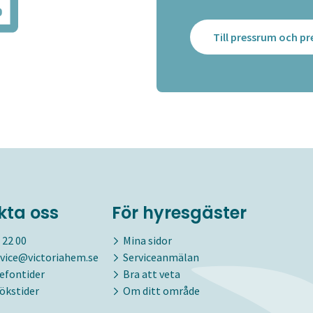
Till pressrum och 
kta oss
För hyresgäster
 22 00
Mina sidor
vice@victoriahem.se
Serviceanmälan
lefontider
Bra att veta
ökstider
Om ditt område