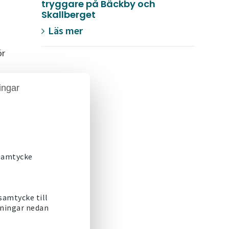
tryggare på Bäckby och
Skallberget
n
Läs mer
ör
ingar
dda
 samtycke
 samtycke till
lningar nedan