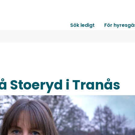
Sök ledigt
För hyresgä
å Stoeryd i Tranås