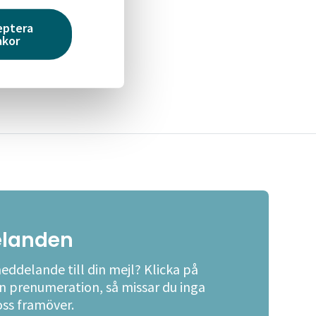
eptera
akor
landen
meddelande till din mejl? Klicka på
en prenumeration, så missar du inga
oss framöver.