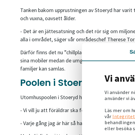
Tanken bakom upprustningen av Stoeryd har varit t
och vuxna, oavsett ålder.
- Det är en jättesatsning och det rör sig om miljon
alla i området, säger vår områdeschef Therese Tors
S
Därför finns det nu ”chillplatser” för äldre ungdo
sina mobiler medan de umgås. Intill den alldeles nya
familjer kan samlas.
Vi anv
Poolen i Stoeryd är reno
Vi använder n
Utomhuspoolen i Stoeryd har renoverats under två å
använder vi äv
- Vi vill ju att föräldrar ska följa med ut och vara
Läs mer om hu
vår
Integritet
behandlingen 
- Varje gång jag är här så har det kommit fram bar
eller besöka 