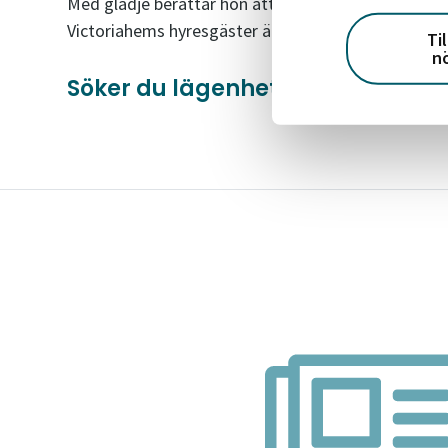
Med glädje berättar hon att söndagen den 22 maj ä
Victoriahems hyresgäster är inbjudna.
Ti
n
Söker du lägenhet i Tranås?
Se v