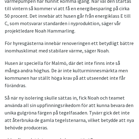
värmepumpen har hunnit komma igång. När väl den startas
till vintern så kommer vi att få en energibesparing på cirka
50 procent. Det innebär att husen går från energiklass E till
C, som motsvarar standarden i nyproduktion, säger vår
projektledare Noah Hammarling.
För hyresgästerna innebär renoveringen ett betydligt bättre
inomhusklimat med stabilare värme, säger Noah.
Husen är speciella för Malmö, där det inte finns inte så
många andra höghus. De är inte kulturminnesmärkta men
kommunen har ställt höga krav på att utseendet inte får
förändras.
Så när ny isolering skulle sättas in, fick Noah och teamet
använda all sin uppfinningsrikedom för att kunna bevara den
unika gulgröna färgen på tegelfasaden. Tyvärr gick det inte
att återbruka de gamla tegelstenarna, vilket betydde att nya
behövde produceras.