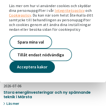
Läs mer om hur vi använder cookies och skyddar
Trots att projektet är så omfattande, har samarbetet
dina personuppgifter i vår
Integritetspolicy
och
mellan både kollegor på Victoriahem och entreprenörerna
Cookiepolicy
. Du kan när som helst återkalla ditt
gått mycket bra, vilket Noah gärna vill lyfta fram.
samtycke till behandlingen av personuppgifter
och cookies genom att ändra dina inställningar
- Det har funkat väldigt väl från start, då vi tillsammans
nedan eller besöka sidan för cookiepolicy
spånade på lösningar som vi kan kombinera för att uppnå en
så bra lönsamhet och energibesparing som möjligt. Och nu
Spara mina val
på slutet är vi mycket nöjda med resultatet, säger Noah.
Läs mer om Victoriahems upprustning som en del i
Tillåt endast nödvändiga
hållbarhetsarbetet.
Acceptera kakor
SENASTE NYTT
2026-07-06
Stora energiinvesteringar och ny spännande
teknik i Märsta
Läs mer