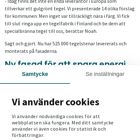
- Idag finns det inte en enda leverantör i Europa som
tillverkar ett gulgrönt tegel. Vi presenterade 14 olika förslag
för kommunen. Men inget var tillräckligt nära i färg. Vi fick
till slut ringa upp en tegelfabrik i Finland och be dem att
specialbränna tegel till oss, berättar Noah.
Sagt och gjort. Nu har 525 000 tegelstenar levererats och
monterats på fasaderna.
Ny fasad för att spara energi
Samtycke
Se inställningar
Att komma på hur man kan kombinera olika åtgärder för att
uppnå ett så bra resultat som möjligt har varit det roligaste
med projektet, tycker Noah. Och att testa ett nytt system
Vi använder cookies
för fasaden var både utmanande och spännande:
- För att åstadkomma en så stor energibesparing som
Vi använder nödvändiga cookies för att
möjligt behövde vi tilläggsisolera hela 27 centimeter bakom
webbplatsen ska fungera. Med ditt samtycke
teglet – utan att bygga ut ytterväggen och samtidigt kunna
använder vi även cookies för statistik och
förbättringar.
bibehålla husens karaktär.