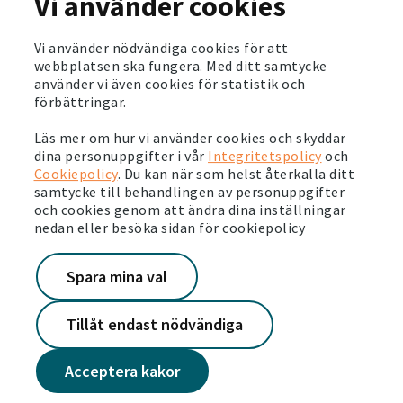
Vi använder cookies
Victoriahems hyresgäster är nöjda med servicen
Läs mer
Vi använder nödvändiga cookies för att
webbplatsen ska fungera. Med ditt samtycke
använder vi även cookies för statistik och
2024-07-05
förbättringar.
Nya löparbanor uppmuntrar till mer rörelse hos
barn och unga
Läs mer om hur vi använder cookies och skyddar
Läs mer
dina personuppgifter i vår
Integritetspolicy
och
Cookiepolicy
. Du kan när som helst återkalla ditt
samtycke till behandlingen av personuppgifter
2024-06-07
och cookies genom att ändra dina inställningar
Många insatser gör Vårby gård tryggt och
nedan eller besöka sidan för cookiepolicy
trivsamt
Läs mer
Spara mina val
Tillåt endast nödvändiga
Acceptera kakor