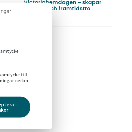
Victoriahemdagen – skapar
stolthet och framtidstro
ingar
Läs mer
 samtycke
 samtycke till
s
.
lningar nedan
eptera
akor