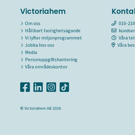
Victoriahem
Konta
Om oss
010-210
Hållbart fastighetsägande
kundser
Vi lyfter miljonprogrammet
Våra te
Jobba hos oss
Våra bes
Media
Personuppgiftshantering
Våra områdeskontor
© Victoriahem AB 2026