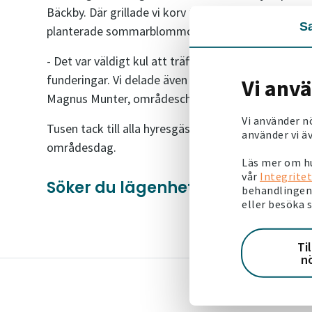
Bäckby. Där grillade vi korv till de hungriga, bjöd på
S
planterade sommarblommor och plockade skräp.
- Det var väldigt kul att träffa så många av våra h
funderingar. Vi delade även ut sommarblommor till 
Vi anv
Magnus Munter, områdeschef i Västerås.
Vi använder n
Tusen tack till alla hyresgäster som kom för att 
använder vi äv
områdesdag.
Läs mer om hu
vår
Integritet
Söker du lägenhet i Västerås?
Se
behandlingen 
eller besöka 
Ti
n