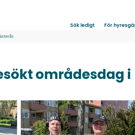
Sök ledigt
För hyresgä
Västerås
esökt områdesdag i