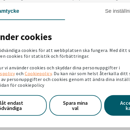
 dricka och delade ut godis till barnen. Vi rensade i rabatter,
amtycke
Se inställn
yresgäster. Vi umgicks, åt korv och svarade på frågor och
våra hyresgäster, vilket var oerhört uppskattat, berättar
änder cookies
ödvändiga cookies för att webbplatsen ska fungera. Med ditt
umgås och prata med oss. Vi ser redan fram emot nästa
en cookies för statistik och förbättringar.
r vi använder cookies och skyddar dina personuppgifter i
spolicy
och
Cookiepolicy
. Du kan när som helst återkalla ditt
 våra lediga hyreslägenheter i Västerå
av personuppgifter och cookies genom att ändra dina instäl
sidan för cookiepolicy
llåt endast
Spara mina
Acc
ödvändiga
val
k