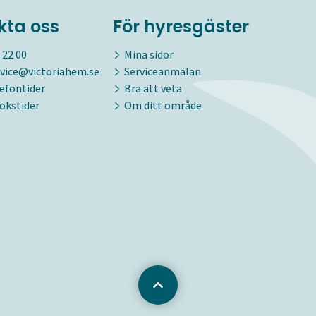
kta oss
För hyresgäster
 22 00
Mina sidor
vice@victoriahem.se
Serviceanmälan
lefontider
Bra att veta
ökstider
Om ditt område