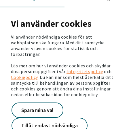
2026-06-03
Så här ser vi på hållbarhet. Läs vår
hållbarhetsberättelse
Vi använder cookies
Läs mer
Vi använder nödvändiga cookies för att
2026-05-28
webbplatsen ska fungera. Med ditt samtycke
Svensk pensionsfond investerar en miljard för
använder vi även cookies för statistik och
stärkta boendemiljöer
förbättringar.
Läs mer
Läs mer om hur vi använder cookies och skyddar
dina personuppgifter i vår
Integritetspolicy
och
2026-05-26
Cookiepolicy
. Du kan när som helst återkalla ditt
samtycke till behandlingen av personuppgifter
Det är dags för årets Järvavecka
och cookies genom att ändra dina inställningar
Läs mer
nedan eller besöka sidan för cookiepolicy
2026-05-19
Spara mina val
Victoriahemdagen – skapar stolthet och
framtidstro
Tillåt endast nödvändiga
Läs mer