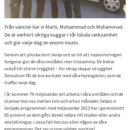
Från vänster har vi Matti, Mohammud och Mohammad.
De är oerhört viktiga kuggar i vår lokala verksamhet
och gör varje dag en enorm insats.
Genom att plocka bort skräp och se till att sopsorteringen
fungerar gör de våra områden mer trivsamma. De bidrar
också till större trygghet – för skräp skapar otrygghet.
Dessutom får de bra kontakt med våra hyresgäster, som de
träffar varje dag.
I år kommer 70 miljövärdar att arbeta i våra områden och de
stannar hos oss mellan tolv och arton månader. Sedan vi
började programmet med miljövärdar 2013 har i genomsnitt
65 procent av dem gått direkt vidare till studier eller andra
anställningar, i vissa fall hos oss eller någon av våra
entreprenörer. Det ser vi som väldigt positivt!