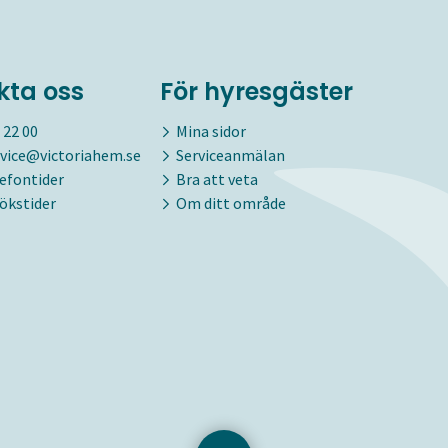
kta oss
För hyresgäster
 22 00
Mina sidor
vice@victoriahem.se
Serviceanmälan
lefontider
Bra att veta
ökstider
Om ditt område