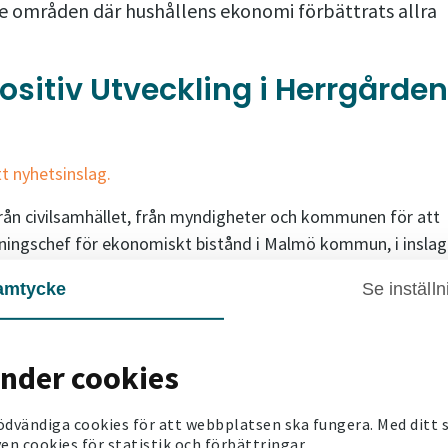
de områden där hushållens ekonomi förbättrats allra
sitiv Utveckling i Herrgårde
t nyhetsinslag.
från civilsamhället, från myndigheter och kommunen för att
lningschef för ekonomiskt bistånd i Malmö kommun, i inslag
andra aktörer
amtycke
Se inställn
gheter har den relativa fattigdomen (det vill säga andelen 
ianinkomsten i landet) minskat från 82 procent 2013 till 68
änder cookies
ödvändiga cookies för att webbplatsen ska fungera. Med ditt
digt tydlig förbättring. Vi ska självklart vara ödmjuka, vi so
en cookies för statistik och förbättringar.