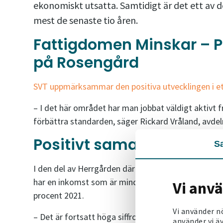
ekonomiskt utsatta. Samtidigt är det ett av 
mest de senaste tio åren.
Fattigdomen Minskar – Po
på Rosengård
SVT uppmärksammar den positiva utvecklingen i et
– I det här området har man jobbat väldigt aktivt 
förbättra standarden, säger Rickard Vråland, avde
Positivt samarbeta med 
S
I den del av Herrgården där Victoriahem äger fasti
har en inkomst som är mindre än 60 procent av med
Vi anv
procent 2021.
Vi använder n
– Det är fortsatt höga siffror, men samtidigt en väl
använder vi äv