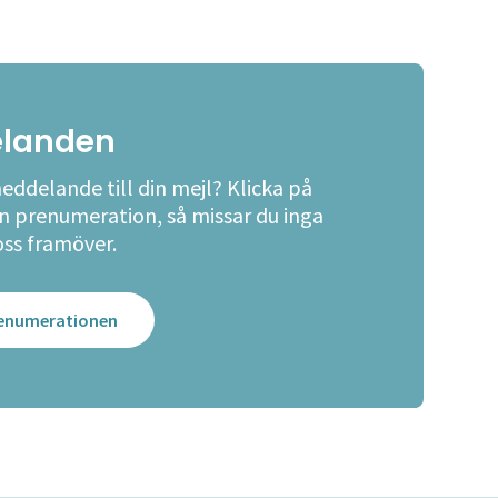
landen
meddelande till din mejl? Klicka på
en prenumeration, så missar du inga
oss framöver.
prenumerationen