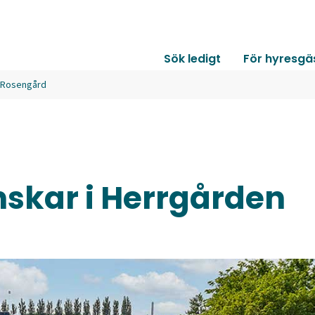
Sök ledigt
För hyresgä
å Rosengård
skar i Herrgården