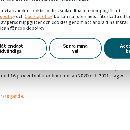
enom samarbete med många andra aktörer, som polis, kommun
r vi använder cookies och skyddar dina personuppgifter i
ctoriahems bosociala chef Jorunn Rådberg.
spolicy
och
Cookiepolicy
. Du kan när som helst återkalla ditt
av personuppgifter och cookies genom att ändra dina instäl
r bostadsområden
sidan för cookiepolicy
ätt håll. Trenden är densamma i de flesta av Victoriahems
llåt endast
Spara mina
Acc
.
ödvändiga
val
k
och med bättre än medelvärdena i de kommuner vi verkar i. De
lassar som utsatta, vilket känns extra bra. Ett exempel är
med 16 procentenheter bara mellan 2020 och 2021, säger
arstagande.