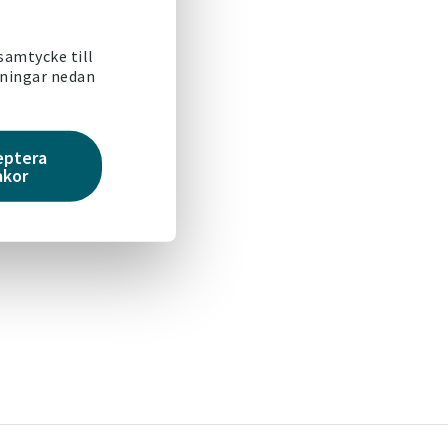
 samtycke till
lningar nedan
eptera
akor
t