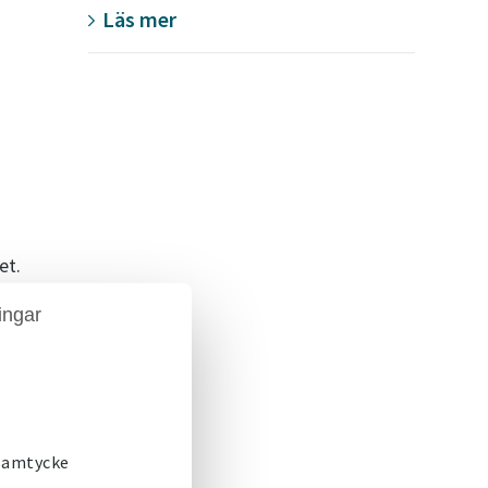
Läs mer
n
et.
ingar
som
 samtycke
m