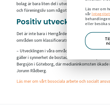
bolag är bara liten del i utvecklingen. Det är g
Läs mer om hu
och föreningsliv som något börjar vända, säger Vi
vår
Integritet
behandlingen 
Positiv utveckling i fle
eller besöka 
Det är inte bara i Herrgården utvecklingen går åt r
Ti
områden som klassificerats som utsatta av polisen
n
– Utvecklingen i våra områden totalt sett är till 
gäller i synnerhet de bostadsområden som polisen k
Bergsjön i Göteborg, där medianinkomsten ökade 
Jorunn Rådberg.
Läs mer om vårt bosociala arbete och socialt ansv