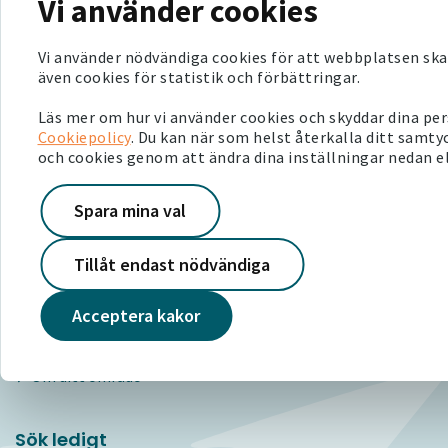
Vi använder cookies
Vi använder nödvändiga cookies för att webbplatsen ska
även cookies för statistik och förbättringar.
Kontakta oss
Läs mer om hur vi använder cookies och skyddar dina per
Cookiepolicy
. Du kan när som helst återkalla ditt samty
010-210 22 00
och cookies genom att ändra dina inställningar nedan el
kundservice@victoriahem.se
Våra telefontider
Spara mina val
Våra besökstider
Tillåt endast nödvändiga
För hyresgäster
Mina sidor
Acceptera kakor
Serviceanmälan
Bra att veta
Om ditt område
Sök ledigt