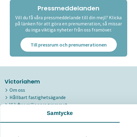
Pressmeddelanden
Vill du få våra pressmeddelande till din mejl? Klicka
på länken för att göra en prenumeration, så missar
du inga viktiga nyheter från oss framöver.
Till pressrum och prenumerationen
Victoriahem
Om oss
Hållbart fastighetsägande
Vi lyfter miljonprogrammet
Jobba hos oss
Samtycke
Media
Personuppgiftshantering
Våra områdeskontor