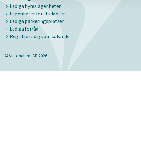
Lediga hyreslägenheter
Lägenheter för studenter
Lediga parkeringsplatser
Lediga förråd
Registrera dig som sökande
© Victoriahem AB 2026