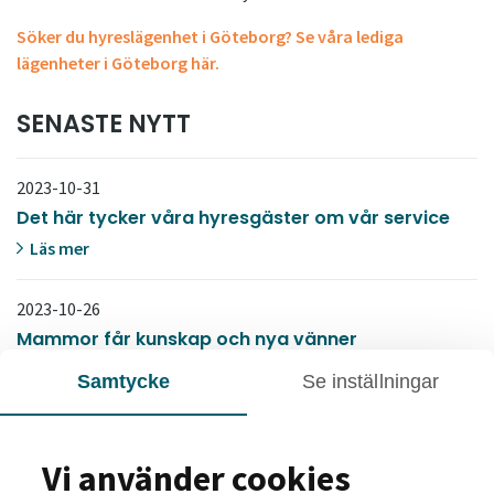
Söker du hyreslägenhet i Göteborg? Se våra lediga
lägenheter i Göteborg här.
SENASTE NYTT
2023-10-31
Det här tycker våra hyresgäster om vår service
Läs mer
2023-10-26
Mammor får kunskap och nya vänner
Läs mer
Samtycke
Se inställningar
2023-10-19
Så här arbetar Södertälje med vårt
Vi använder cookies
miljövärdsprogram