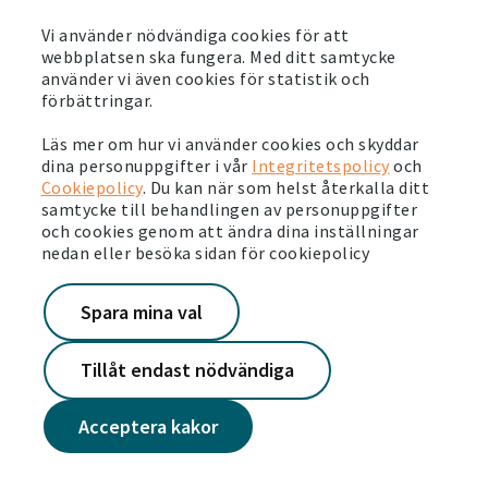
Läs mer
Vi använder nödvändiga cookies för att
webbplatsen ska fungera. Med ditt samtycke
2023-10-10
använder vi även cookies för statistik och
förbättringar.
Överenskommelse med Hyresgästföreningen om
hyran i Malmö
Läs mer om hur vi använder cookies och skyddar
Läs mer
dina personuppgifter i vår
Integritetspolicy
och
Cookiepolicy
. Du kan när som helst återkalla ditt
samtycke till behandlingen av personuppgifter
2023-09-25
och cookies genom att ändra dina inställningar
Arshia jobbar för återvinningen i Vårby gård
nedan eller besöka sidan för cookiepolicy
Läs mer
Spara mina val
Tillåt endast nödvändiga
Acceptera kakor