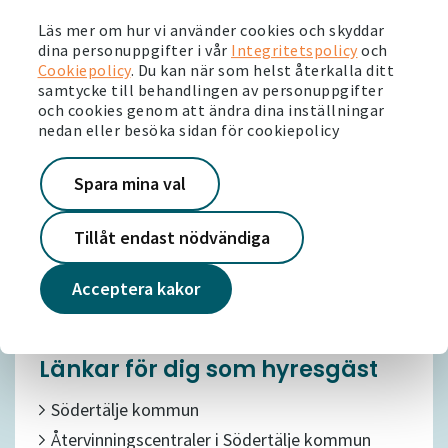
På Mina sidor kan du utföra dina boendeärenden
Läs mer om hur vi använder cookies och skyddar
dygnet runt.
dina personuppgifter i vår
Integritetspolicy
och
Cookiepolicy
. Du kan när som helst återkalla ditt
Här kan du bland annat
samtycke till behandlingen av personuppgifter
och cookies genom att ändra dina inställningar
anmäla fel och skador
nedan eller besöka sidan för cookiepolicy
se dina hyresavier/OCR-nummer
kopior av dina kontrakt
läsa nyheter om ditt område
Spara mina val
få erbjudanden från våra utvalda samarbetspartners
Tillåt endast nödvändiga
Till Mina sidor
Acceptera kakor
Länkar för dig som hyresgäst
Södertälje kommun
Återvinningscentraler i Södertälje kommun