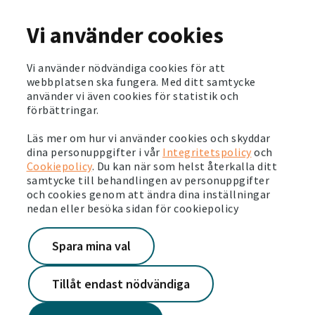
En brandvarnare ger ett mycket bra skydd vid brand. Testa
att den fungerar genom att trycka på den lilla knappen.
Vi använder cookies
Piper den så är allt bra. Om den inte piper kan du byta
batteriet och testa igen. Gör en serviceanmälan på Mina
sidor om den fortfarande inte fungerar. Om du inte har en
Vi använder nödvändiga cookies för att
brandvarnare kan du kontakta oss, så ser vi till att du får en.
webbplatsen ska fungera. Med ditt samtycke
Se gärna vår film om hur du tar hand om din brandvarnare
använder vi även cookies för statistik och
och byter batterier.
Fler tips för brandsäkerhet.
förbättringar.
Läs mer om hur vi använder cookies och skyddar
dina personuppgifter i vår
Integritetspolicy
och
Cookiepolicy
. Du kan när som helst återkalla ditt
samtycke till behandlingen av personuppgifter
och cookies genom att ändra dina inställningar
nedan eller besöka sidan för cookiepolicy
Spara mina val
Tillåt endast nödvändiga