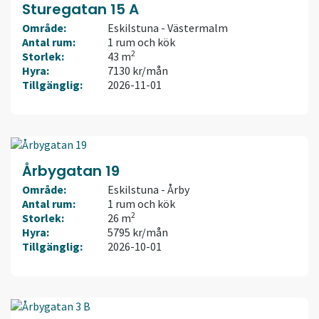
Sturegatan 15 A
Område:
Eskilstuna - Västermalm
Antal rum:
1 rum och kök
2
Storlek:
43 m
Hyra:
7130 kr/mån
Tillgänglig:
2026-11-01
Årbygatan 19
Område:
Eskilstuna - Årby
Antal rum:
1 rum och kök
2
Storlek:
26 m
Hyra:
5795 kr/mån
Tillgänglig:
2026-10-01