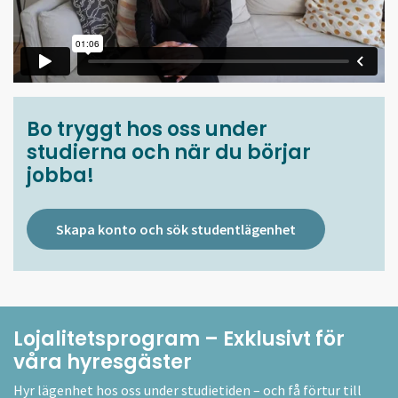
Bo tryggt hos oss under
studierna och när du börjar
jobba!
Skapa konto och sök studentlägenhet
Lojalitetsprogram – Exklusivt för
våra hyresgäster
Hyr lägenhet hos oss under studietiden – och få förtur till