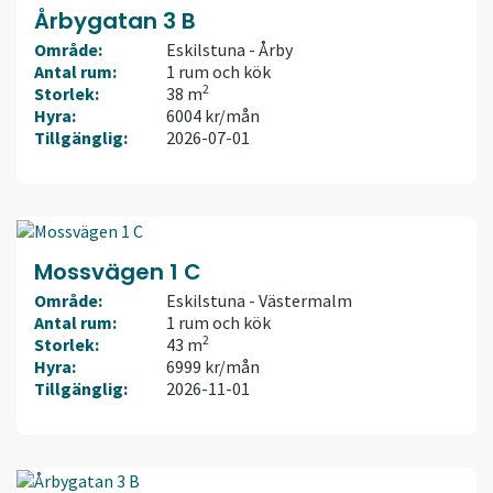
Årbygatan 3 B
Område:
Eskilstuna - Årby
Antal rum:
1 rum och kök
2
Storlek:
38 m
Hyra:
6004 kr/mån
Tillgänglig:
2026-07-01
Mossvägen 1 C
Område:
Eskilstuna - Västermalm
Antal rum:
1 rum och kök
2
Storlek:
43 m
Hyra:
6999 kr/mån
Tillgänglig:
2026-11-01