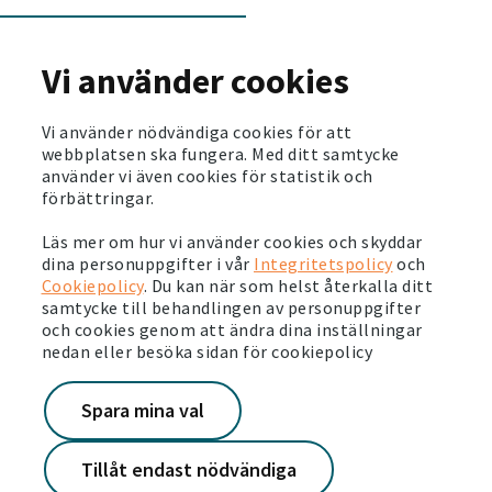
Område:
Eskilstuna - Myrtorp
Antal rum:
2 rum och kök
2
Storlek:
64 m
Vi använder cookies
Hyra:
7886 kr/mån
Tillgänglig:
2026-09-01
Vi använder nödvändiga cookies för att
webbplatsen ska fungera. Med ditt samtycke
använder vi även cookies för statistik och
förbättringar.
Vårvägen 21 C
Läs mer om hur vi använder cookies och skyddar
dina personuppgifter i vår
Integritetspolicy
och
Område:
Eskilstuna - Skiftinge
Cookiepolicy
. Du kan när som helst återkalla ditt
Antal rum:
3 rum och kök
samtycke till behandlingen av personuppgifter
2
Storlek:
74 m
och cookies genom att ändra dina inställningar
Hyra:
8858 kr/mån
nedan eller besöka sidan för cookiepolicy
Tillgänglig:
2026-07-01
Spara mina val
Tillåt endast nödvändiga