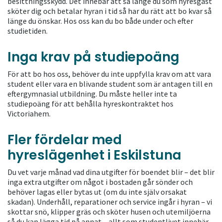
besittningsskydd. Det innebär att så länge du som hyresgäst
sköter dig och betalar hyran i tid så har du rätt att bo kvar så
länge du önskar. Hos oss kan du bo både under och efter
studietiden.
Inga krav på studiepoäng
För att bo hos oss, behöver du inte uppfylla krav om att vara
student eller vara en blivande student som är antagen till en
eftergymnasial utbildning. Du måste heller inte ta
studiepoäng för att behålla hyreskontraktet hos
Victoriahem.
Fler fördelar med
hyreslägenhet i Eskilstuna
Du vet varje månad vad dina utgifter för boendet blir – det blir
inga extra utgifter om något i bostaden går sönder och
behöver lagas eller bytas ut (om du inte själv orsakat
skadan). Underhåll, reparationer och service ingår i hyran – vi
skottar snö, klipper gräs och sköter husen och utemiljöerna
så du kan lägga tid på annat – allt som studentlivet innebär.