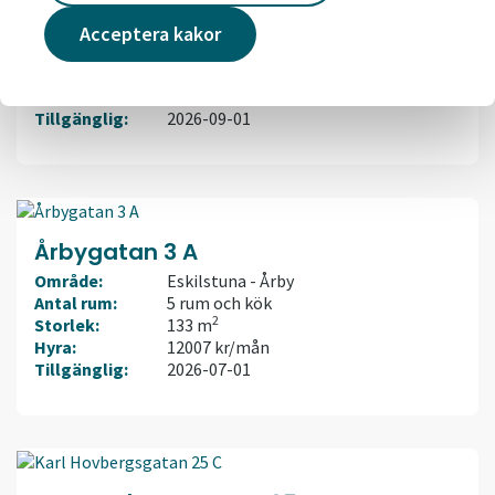
Östra Storgatan 7 A
Område:
Eskilstuna - Norr
Acceptera kakor
Antal rum:
3 rum och kök
2
Storlek:
88 m
Hyra:
12402 kr/mån
Tillgänglig:
2026-09-01
Årbygatan 3 A
Område:
Eskilstuna - Årby
Antal rum:
5 rum och kök
2
Storlek:
133 m
Hyra:
12007 kr/mån
Tillgänglig:
2026-07-01