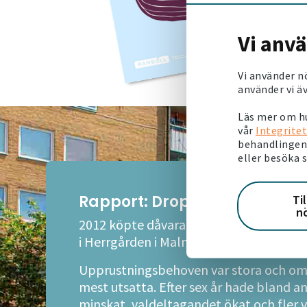
Vi anv
Vi använder n
använder vi äv
Läs mer om hu
vår
Integritet
behandlingen 
eller besöka 
Rapport: Droppen som urhol
Ti
n
2012 köpte dåvarande Victoria Park nä
i Herrgården i Malmöstadsdelen Rosen
Upprustningsbehoven var stora och omr
mest utsatta. Efter sex år hade bland a
minskat, valdeltagandet ökat och fler va