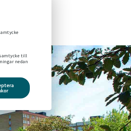
t vända utvecklingen
 samtycke
 samtycke till
lningar nedan
eptera
akor