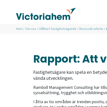
Hem
/
Om oss
/
Hållbart fastighetsägande
/
Bosocialt arbete
/
Rapport: Att 
Fastighetsägare kan spela en betydel
vända utvecklingen.
Ramboll Management Consulting har tills
sysselsättning, trygghet och utbildning
I åtta av tio områden är trenden positiv
starkare än i andra områden i samma kate