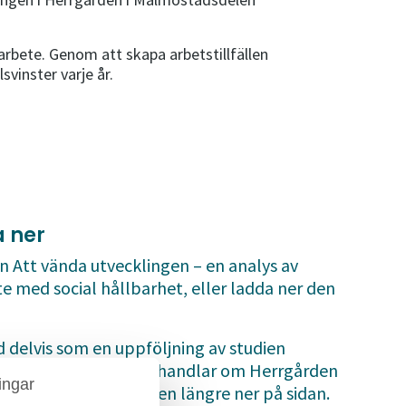
rbete. Genom att skapa arbetstillfällen
vinster varje år.
a ner
n Att vända utvecklingen – en analys av
e med social hållbarhet, eller ladda ner den
 delvis som en uppföljning av studien
olkade stenen” som handlar om Herrgården
ingar
2018. Du hittar studien längre ner på sidan.