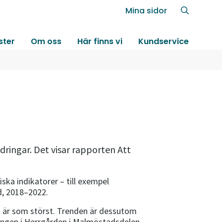
Mina sidor
ster
Om oss
Här finns vi
Kundservice
dringar. Det visar rapporten Att
ka indikatorer – till exempel
d, 2018–2022.
na är som störst. Trenden är dessutom
lingen i Herrgården i Malmöstadsdelen