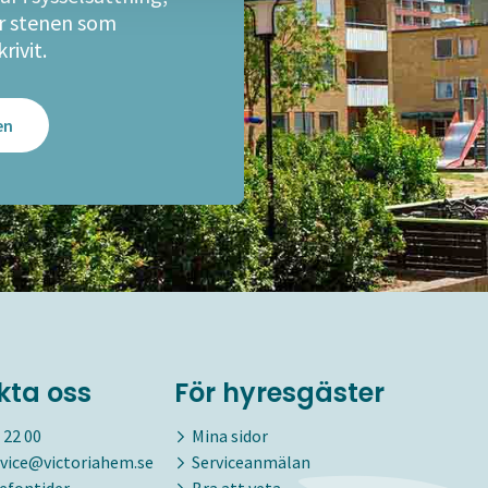
r stenen som
rivit.
en
kta oss
För hyresgäster
 22 00
Mina sidor
vice@victoriahem.se
Serviceanmälan