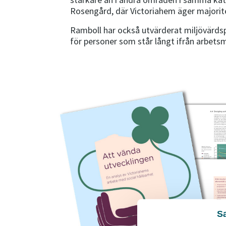
Rosengård, där Victoriahem äger majorit
Ramboll har också utvärderat miljövärdsp
för personer som står långt ifrån arbetsm
S