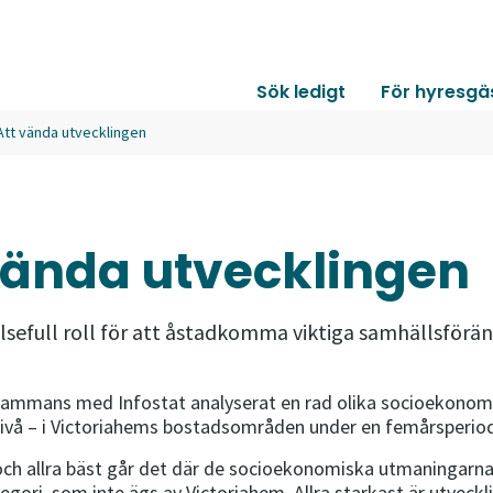
Sök ledigt
För hyresgä
Att vända utvecklingen
vända utvecklingen
sefull roll för att åstadkomma viktiga samhällsförän
ammans med Infostat analyserat en rad olika socioekonomis
snivå – i Victoriahems bostadsområden under en femårsperio
, och allra bäst går det där de socioekonomiska utmaningar
gori, som inte ägs av Victoriahem. Allra starkast är utveck