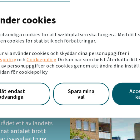
änder cookies
Läs rapporten At
ödvändiga cookies för att webbplatsen ska fungera. Med ditt
en cookies för statistik och förbättringar.
r vi använder cookies och skyddar dina personuppgifter i
spolicy
och
Cookiepolicy
. Du kan när som helst återkalla ditt
av personuppgifter och cookies genom att ändra dina instäl
sidan för cookiepolicy
kar stenen
llåt endast
Spara mina
Acc
ödvändiga
val
k
rmare 900 lägenheter
gård.
ådet ett av landets
nnat antalet brott
r i sysselsättning,