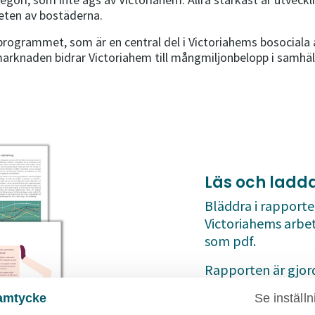
eten av bostäderna.
rogrammet, som är en central del i Victoriahems bosociala a
arknaden bidrar Victoriahem till mångmiljonbelopp i samhälls
Läs och ladd
Bläddra i rapporte
Victoriahems arbet
som pdf.
Rapporten är gjord
”Droppen som urh
amtycke
Se inställn
i Malmö åren 2013–