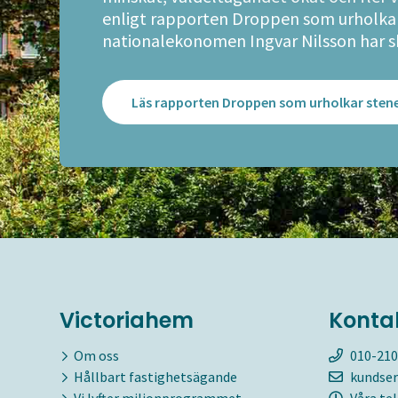
enligt rapporten Droppen som urholka
nationalekonomen Ingvar Nilsson har sk
Läs rapporten Droppen som urholkar sten
Victoriahem
Konta
Om oss
010-210
Hållbart fastighetsägande
kundser