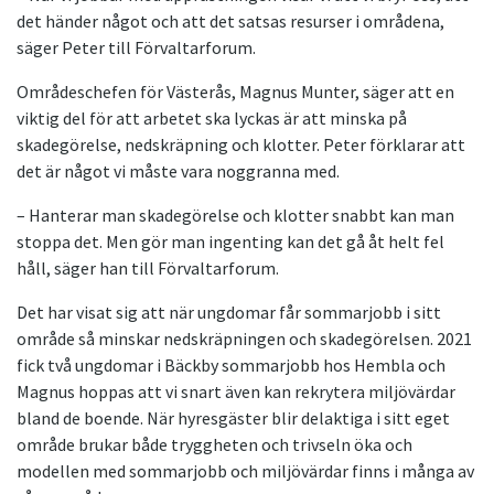
det händer något och att det satsas resurser i områdena,
säger Peter till Förvaltarforum.
Områdeschefen för Västerås, Magnus Munter, säger att en
viktig del för att arbetet ska lyckas är att minska på
skadegörelse, nedskräpning och klotter. Peter förklarar att
det är något vi måste vara noggranna med.
– Hanterar man skadegörelse och klotter snabbt kan man
stoppa det. Men gör man ingenting kan det gå åt helt fel
håll, säger han till Förvaltarforum.
Det har visat sig att när ungdomar får sommarjobb i sitt
område så minskar nedskräpningen och skadegörelsen. 2021
fick två ungdomar i Bäckby sommarjobb hos Hembla och
Magnus hoppas att vi snart även kan rekrytera miljövärdar
bland de boende. När hyresgäster blir delaktiga i sitt eget
område brukar både tryggheten och trivseln öka och
modellen med sommarjobb och miljövärdar finns i många av