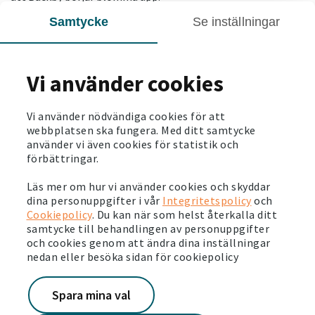
Samtycke
Se inställningar
– Jag tycker att våra områden börjar kännas tryggare och
nerskräpningen minskar. Jag blir så glad när jag ser att våra
hyresgäster hjälper till att plocka upp skräp och gör fint i
våra rabatter, säger Magnus.
Vi använder cookies
Läs artikeln i Förvaltarforum
Vi använder nödvändiga cookies för att
webbplatsen ska fungera. Med ditt samtycke
Vi arbetar på bred front för att öka tryggheten och lyfta
använder vi även cookies för statistik och
förbättringar.
våra områden långsiktigt. Vårt miljövärdsprogram är
ett exempel.
Läs mer om vårt bosociala arbete
.
Läs mer om hur vi använder cookies och skyddar
dina personuppgifter i vår
Integritetspolicy
och
Cookiepolicy
. Du kan när som helst återkalla ditt
samtycke till behandlingen av personuppgifter
SENASTE NYTT
och cookies genom att ändra dina inställningar
nedan eller besöka sidan för cookiepolicy
2026-07-06
Spara mina val
Stora energiinvesteringar och ny spännande
teknik i Märsta