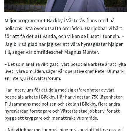
Miljonprogrammet Bäckby i Västerås finns med på
polisens lista över utsatta områden. Här jobbar vi hårt
för att få det att vända, och vi kan se ljuset i tunneln. –
Jag blir så glad när jag ser att våra hyresgäster hjälper
till, säger vår områdeschef Magnus Munter.
– Det som är allra viktigast i vårt bosociala arbete är att lyfta
livet i våra områden, säger vår operative chef Peter Ullmark i
en intervju i Förvaltarforum.
Han intervjuas för att dela med sig erfarenheter av vårt
bosociala arbete i Bäckby. Här har vi nästan 750 lägenheter.
Tillsammans med polisen och skolan i Bäckby, flera andra
hyresvärdar, företagare och Västerås stad jobbar vi för att
bygga ett tryggare och mer attraktivt område.
– När vi jobbar med upprustningen visar vi att vi bryr oss, att