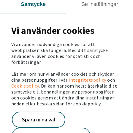
Nu är det dags att söka sommarjobb
Samtycke
Se inställningar
Läs mer
Vi använder cookies
Vi använder nödvändiga cookies för att
webbplatsen ska fungera. Med ditt samtycke
använder vi även cookies för statistik och
förbättringar.
Läs mer om hur vi använder cookies och skyddar
dina personuppgifter i vår
Integritetspolicy
och
Cookiepolicy
. Du kan när som helst återkalla ditt
samtycke till behandlingen av personuppgifter
och cookies genom att ändra dina inställningar
nedan eller besöka sidan för cookiepolicy
Pressmeddelanden
Vill du få våra pressmeddelande till din mejl? Klicka
Spara mina val
på länken för att göra en prenumeration, så missar
du inga viktiga nyheter från oss framöver.