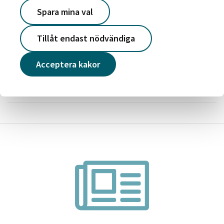
Det är dags för årets Järvavecka
Spara mina val
Läs mer
Tillåt endast nödvändiga
2026-05-19
Acceptera kakor
Victoriahemdagen – skapar stolthet och
framtidstro
Läs mer