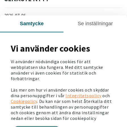
2026-07-06
Stora energiinvesteringar och ny spännande
Samtycke
Se inställningar
teknik i Märsta
Läs mer
Vi använder cookies
2026-06-03
Så här ser vi på hållbarhet. Läs vår
Vi använder nödvändiga cookies för att
hållbarhetsberättelse
webbplatsen ska fungera. Med ditt samtycke
använder vi även cookies för statistik och
Läs mer
förbättringar.
2026-05-28
Läs mer om hur vi använder cookies och skyddar
dina personuppgifter i vår
Integritetspolicy
och
Svensk pensionsfond investerar en miljard för
Cookiepolicy
. Du kan när som helst återkalla ditt
stärkta boendemiljöer
samtycke till behandlingen av personuppgifter
Läs mer
och cookies genom att ändra dina inställningar
nedan eller besöka sidan för cookiepolicy
2026-05-26