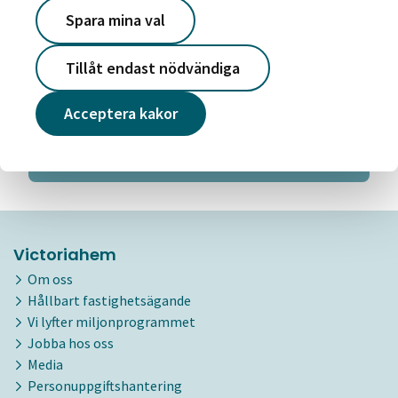
Spara mina val
Pressmeddelanden
Tillåt endast nödvändiga
Vill du få våra pressmeddelande till din mejl? Klicka
på länken för att göra en prenumeration, så missar
du inga viktiga nyheter från oss framöver.
Acceptera kakor
Till pressrum och prenumerationen
Victoriahem
Om oss
Hållbart fastighetsägande
Vi lyfter miljonprogrammet
Jobba hos oss
Media
Personuppgiftshantering