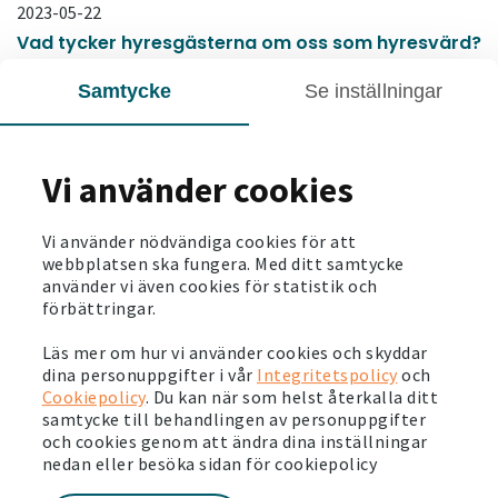
2023-05-22
Vad tycker hyresgästerna om oss som hyresvärd?
Läs mer
Samtycke
Se inställningar
2023-05-08
1 000 återbrukade fönster på väg till Ukraina
Vi använder cookies
Läs mer
Vi använder nödvändiga cookies för att
webbplatsen ska fungera. Med ditt samtycke
använder vi även cookies för statistik och
förbättringar.
Läs mer om hur vi använder cookies och skyddar
dina personuppgifter i vår
Integritetspolicy
och
Cookiepolicy
. Du kan när som helst återkalla ditt
samtycke till behandlingen av personuppgifter
och cookies genom att ändra dina inställningar
nedan eller besöka sidan för cookiepolicy