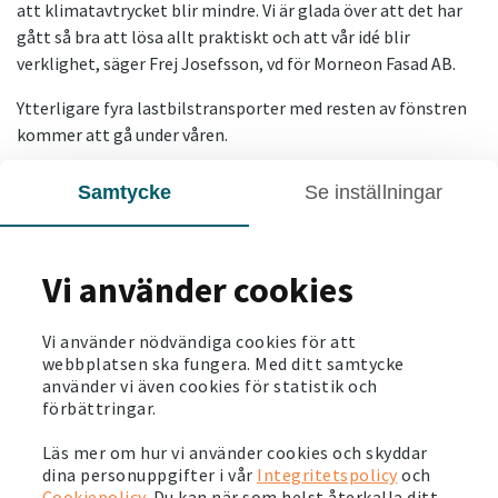
att klimatavtrycket blir mindre. Vi är glada över att det har
gått så bra att lösa allt praktiskt och att vår idé blir
verklighet, säger Frej Josefsson, vd för Morneon Fasad AB.
Ytterligare fyra lastbilstransporter med resten av fönstren
kommer att gå under våren.
SENASTE NYTT
Samtycke
Se inställningar
2026-07-06
Vi använder cookies
Stora energiinvesteringar och ny spännande
teknik i Märsta
Vi använder nödvändiga cookies för att
Läs mer
webbplatsen ska fungera. Med ditt samtycke
använder vi även cookies för statistik och
2026-06-03
förbättringar.
Så här ser vi på hållbarhet. Läs vår
Läs mer om hur vi använder cookies och skyddar
hållbarhetsberättelse
dina personuppgifter i vår
Integritetspolicy
och
Läs mer
Cookiepolicy
. Du kan när som helst återkalla ditt