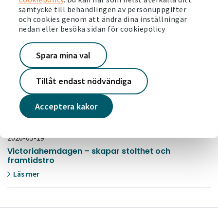
samtycke till behandlingen av personuppgifter
och cookies genom att ändra dina inställningar
2026-05-28
nedan eller besöka sidan för cookiepolicy
Svensk pensionsfond investerar en miljard för
stärkta boendemiljöer
Spara mina val
Läs mer
Tillåt endast nödvändiga
2026-05-26
Det är dags för årets Järvavecka
Acceptera kakor
Läs mer
2026-05-19
Victoriahemdagen – skapar stolthet och
framtidstro
Läs mer