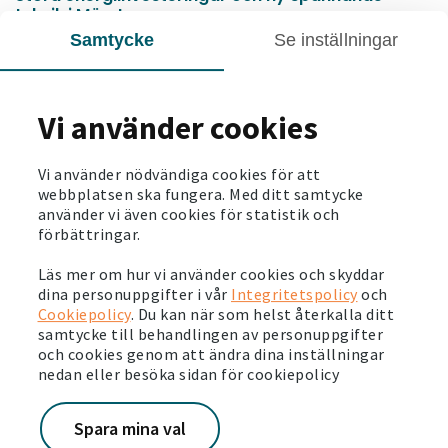
teknik i Märsta
Samtycke
Se inställningar
Läs mer
2026-06-03
Vi använder cookies
Så här ser vi på hållbarhet. Läs vår
hållbarhetsberättelse
Läs mer
Vi använder nödvändiga cookies för att
webbplatsen ska fungera. Med ditt samtycke
använder vi även cookies för statistik och
2026-05-28
förbättringar.
Svensk pensionsfond investerar en miljard för
stärkta boendemiljöer
Läs mer om hur vi använder cookies och skyddar
dina personuppgifter i vår
Integritetspolicy
och
Läs mer
Cookiepolicy
. Du kan när som helst återkalla ditt
samtycke till behandlingen av personuppgifter
och cookies genom att ändra dina inställningar
2026-05-26
nedan eller besöka sidan för cookiepolicy
Det är dags för årets Järvavecka
Läs mer
Spara mina val