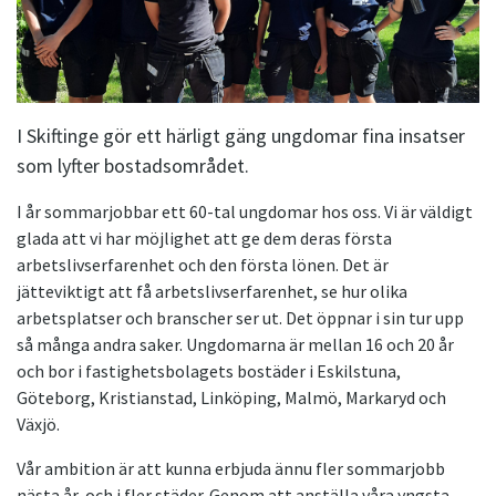
I Skiftinge gör ett härligt gäng ungdomar fina insatser
som lyfter bostadsområdet.
I år sommarjobbar ett 60-tal ungdomar hos oss. Vi är väldigt
glada att vi har möjlighet att ge dem deras första
arbetslivserfarenhet och den första lönen. Det är
jätteviktigt att få arbetslivserfarenhet, se hur olika
arbetsplatser och branscher ser ut. Det öppnar i sin tur upp
så många andra saker. Ungdomarna är mellan 16 och 20 år
och bor i fastighetsbolagets bostäder i Eskilstuna,
Göteborg, Kristianstad, Linköping, Malmö, Markaryd och
Växjö.
Vår ambition är att kunna erbjuda ännu fler sommarjobb
nästa år, och i fler städer. Genom att anställa våra yngsta