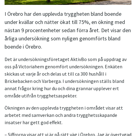
I Örebro har den upplevda tryggheten bland boende
under kvällar och nätter ökat till 75%, en ökning med
nästan 9 procentenheter sedan förra året. Det visar den
årliga undersökning som nyligen genomförts bland
boende i Örebro.
Det är undersökningsföretaget AktivBo som på uppdrag av
oss på Victoriahem genomfört undersökningen. Enkäten
skickas ut varje år och delas ut till ca 300 hushåll i
Brickebacken och Varberga. I undersökningen ställs bland
annat frågor kring hur du och dina grannar upplever ert
område utifrån trygghetsaspekter.
Ökningen av den upplevda tryggheten i området visar att
arbetet med samverkan och andra trygghetsskapande
insatser har gett god effekt.
– Siffrorna visar att vi är på rätt väg i Örebro. Jag är övertygad