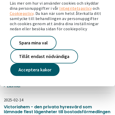
Läs mer
Läs mer om hur vi använder cookies och skyddar
dina personuppgifter i vår
Integritetspolicy
och
Cookiepolicy
. Du kan när som helst återkalla ditt
2025-08-21
samtycke till behandlingen av personuppgifter
Ny rapport: Positiv utveckling i våra områden
och cookies genom att ändra dina inställningar
nedan eller besöka sidan för cookiepolicy
Läs mer
Spara mina val
2025-06-04
Snart är det dags för årets Järvavecka!
Tillåt endast nödvändiga
Läs mer
Acceptera kakor
2025-03-03
1 872 solpaneler i Jordbro producerar grön energi
Läs mer
2025-02-14
Victoriahem - den privata hyresvärd som
lämnade flest lägenheter till bostadsförmedlingen