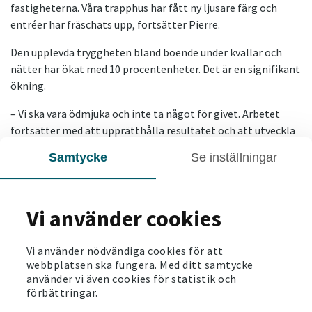
fastigheterna. Våra trapphus har fått ny ljusare färg och
entréer har fräschats upp, fortsätter Pierre.
Den upplevda tryggheten bland boende under kvällar och
nätter har ökat med 10 procentenheter. Det är en signifikant
ökning.
– Vi ska vara ödmjuka och inte ta något för givet. Arbetet
fortsätter med att upprätthålla resultatet och att utveckla
vårt arbete ännu mer, avslutar Pierre Lundberg.
Samtycke
Se inställningar
Söker du lägenhet i Örebro?
Se våra lediga
hyreslägenheter i Örebro
.
Vi använder cookies
SENASTE NYTT
Vi använder nödvändiga cookies för att
webbplatsen ska fungera. Med ditt samtycke
2025-11-18
använder vi även cookies för statistik och
förbättringar.
Vi välkomnar våra nya hyresgäster i Årby