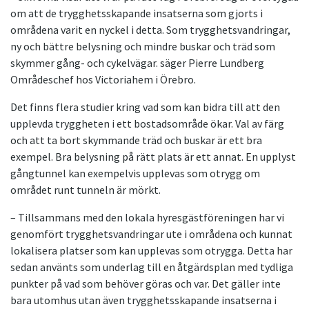
om att de trygghetsskapande insatserna som gjorts i
områdena varit en nyckel i detta. Som trygghetsvandringar,
ny och bättre belysning och mindre buskar och träd som
skymmer gång- och cykelvägar. säger Pierre Lundberg
Områdeschef hos Victoriahem i Örebro.
Det finns flera studier kring vad som kan bidra till att den
upplevda tryggheten i ett bostadsområde ökar. Val av färg
och att ta bort skymmande träd och buskar är ett bra
exempel. Bra belysning på rätt plats är ett annat. En upplyst
gångtunnel kan exempelvis upplevas som otrygg om
området runt tunneln är mörkt.
– Tillsammans med den lokala hyresgästföreningen har vi
genomfört trygghetsvandringar ute i områdena och kunnat
lokalisera platser som kan upplevas som otrygga. Detta har
sedan använts som underlag till en åtgärdsplan med tydliga
punkter på vad som behöver göras och var. Det gäller inte
bara utomhus utan även trygghetsskapande insatserna i