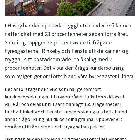
I Husby har den upplevda tryggheten under kvällar och
nätter ökat med 23 procentenheter sedan förra året.
Samtidigt uppger 72 procent av de tillfrågade
hyresgästerna i Rinkeby och Tensta att de känner sig
trygga i sitt bostadsområde, en ökning med 7
procentenheter. Det visar den årliga kundersökning
som nyligen genomförts bland våra hyresgäster i Järva.
Det är företaget AktivBo som har genomfört
kundundersökningen i Järvaområdet. Enkäten skickas ut
varje år och delas ut till sammanlagt 1650 lägenheter i
Husby, Rinkeby och Tensta. I undersökningen ställs bland
annat frågor kring hur du och dina grannar upplever ert
område utifrån trivsel- och trygghetsaspekter.
Ökningen av den upplevda tryggheten i området visar att