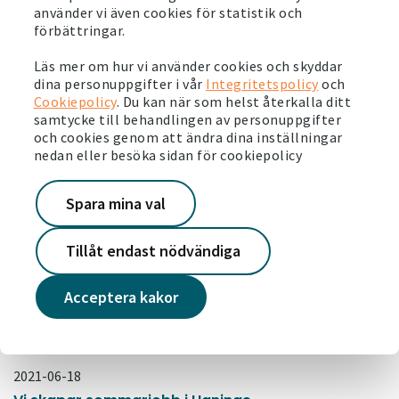
använder vi även cookies för statistik och
förbättringar.
2021-06-24
Läs mer om hur vi använder cookies och skyddar
Stort intresse för våra nya seniorlägenheter i
dina personuppgifter i vår
Integritetspolicy
och
Strömsnäsbruk
Cookiepolicy
. Du kan när som helst återkalla ditt
Läs mer
samtycke till behandlingen av personuppgifter
och cookies genom att ändra dina inställningar
nedan eller besöka sidan för cookiepolicy
2021-06-23
Vi arrangerar fotbollsskola tillsammans med
Spara mina val
Borås AIK
Läs mer
Tillåt endast nödvändiga
2021-06-21
Acceptera kakor
Insats mot olovlig andrahandsuthyrning
Läs mer
2021-06-18