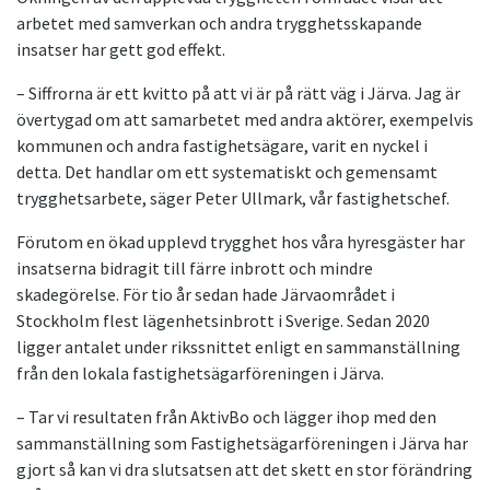
arbetet med samverkan och andra trygghetsskapande
insatser har gett god effekt.
– Siffrorna är ett kvitto på att vi är på rätt väg i Järva. Jag är
övertygad om att samarbetet med andra aktörer, exempelvis
kommunen och andra fastighetsägare, varit en nyckel i
detta. Det handlar om ett systematiskt och gemensamt
trygghetsarbete, säger Peter Ullmark, vår fastighetschef.
Förutom en ökad upplevd trygghet hos våra hyresgäster har
insatserna bidragit till färre inbrott och mindre
skadegörelse. För tio år sedan hade Järvaområdet i
Stockholm flest lägenhetsinbrott i Sverige. Sedan 2020
ligger antalet under rikssnittet enligt en sammanställning
från den lokala fastighetsägarföreningen i Järva.
– Tar vi resultaten från AktivBo och lägger ihop med den
sammanställning som Fastighetsägarföreningen i Järva har
gjort så kan vi dra slutsatsen att det skett en stor förändring