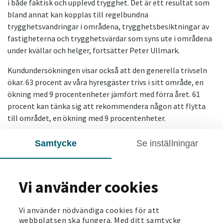
i både faktisk och upplevd trygghet. Det är ett resultat som
bland annat kan kopplas till regelbundna
trygghetsvandringar i områdena, trygghetsbesiktningar av
fastigheterna och trygghetsvärdar som syns ute i områdena
under kvällar och helger, fortsätter Peter Ullmark.
Kundundersökningen visar också att den generella trivseln
ökar. 63 procent av våra hyresgäster trivs i sitt område, en
ökning med 9 procentenheter jämfört med förra året. 61
procent kan tänka sig att rekommendera någon att flytta
till området, en ökning med 9 procentenheter.
– Det är en stor ökning även i den upplevda trivseln i
Samtycke
Se inställningar
områdena. Vi ska vara ödmjuka kring att det är en ökning
som sker från relativt låga nivåer, men att det går åt rätt
håll är helt klart, menar Peter Ullmark.
Vi använder cookies
Vi använder nödvändiga cookies för att
SENASTE NYTT
webbplatsen ska fungera. Med ditt samtycke