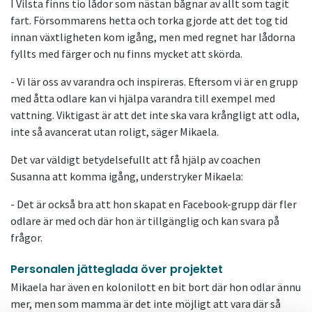
I Vilsta finns tio lådor som nästan bågnar av allt som tagit
fart. Försommarens hetta och torka gjorde att det tog tid
innan växtligheten kom igång, men med regnet har lådorna
fyllts med färger och nu finns mycket att skörda.
- Vi lär oss av varandra och inspireras. Eftersom vi är en grupp
med åtta odlare kan vi hjälpa varandra till exempel med
vattning. Viktigast är att det inte ska vara krångligt att odla,
inte så avancerat utan roligt, säger Mikaela.
Det var väldigt betydelsefullt att få hjälp av coachen
Susanna att komma igång, understryker Mikaela:
- Det är också bra att hon skapat en Facebook-grupp där fler
odlare är med och där hon är tillgänglig och kan svara på
frågor.
Personalen jätteglada över projektet
Mikaela har även en kolonilott en bit bort där hon odlar ännu
mer, men som mamma är det inte möjligt att vara där så