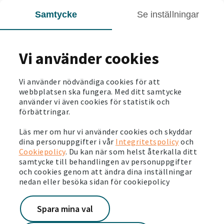
ofta. Lådan på gården blir ett perfekt komplement när hon
Samtycke
Se inställningar
inte kan komma iväg till lotten. Och den sociala delen med
odlingslådorna gör också att det är trevligt att bara vara där
och träffa sina grannar.
Vi använder cookies
- Alla vi i personalen är jätteglada över detta projekt. Vi ser
att det har gett ett tryggare boende och att fler hyresgäster
Vi använder nödvändiga cookies för att
träffas på gården och pratar och dricker kaffe tillsammans,
webbplatsen ska fungera. Med ditt samtycke
säger Jenny.
använder vi även cookies för statistik och
förbättringar.
Läs mer om hur vi använder cookies och skyddar
På bilden står Jenny vid odlingslådorna och trädgårdsskjulet i
dina personuppgifter i vår
Integritetspolicy
och
Arboga.
Cookiepolicy
. Du kan när som helst återkalla ditt
samtycke till behandlingen av personuppgifter
och cookies genom att ändra dina inställningar
SENASTE NYTT
nedan eller besöka sidan för cookiepolicy
2024-11-12
Spara mina val
Vårt tidigare områdeskontor i Husby blir