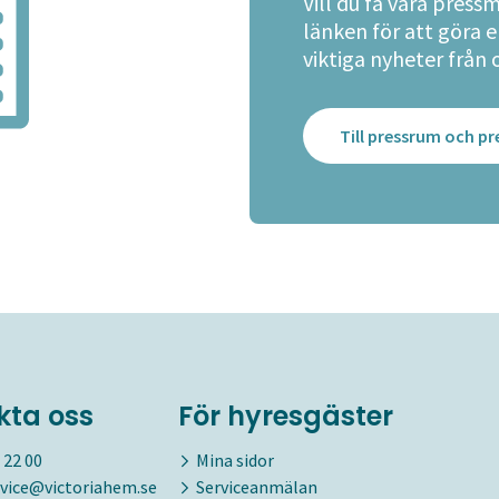
Vill du få våra press
länken för att göra 
viktiga nyheter från 
Till pressrum och 
kta oss
För hyresgäster
 22 00
Mina sidor
vice@victoriahem.se
Serviceanmälan