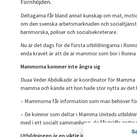
Fornhöjden.
Deltagarna får bland annat kunskap om mat, motion
om den svenska arbetsmarknaden och socialtjänste
barnmorska, poliser och socialsekreterare.
Nu är det dags för de första utbildningarna i Ronn
enda kravet är att de är mammor som bor i Ronna 
Mammorna kommer inte ångra sig
Duaa Veder Abdulkadir är koordinator för Mamma Un
mamma och kände att hon hade stor nytta av det ho
– Mammorna får information som man behöver för a
– De kvinnor som deltar i Mamma Uniteds utbildning
med i ett socialt sammanhang, de får träffa andr
S
Utbildningen är en viktig insats