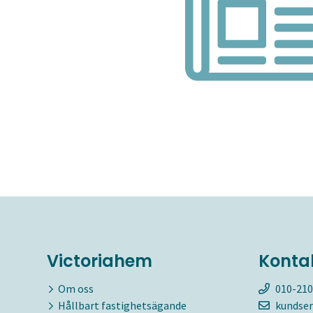
Victoriahem
Konta
Om oss
010-210
Hållbart fastighetsägande
kundser