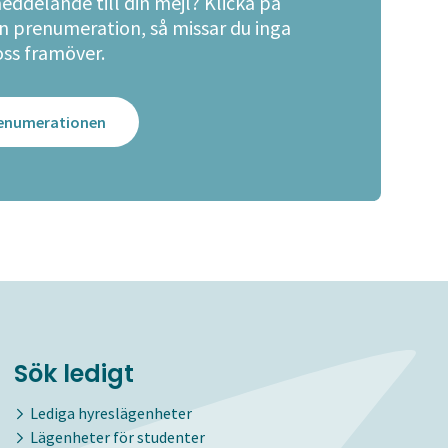
meddelande till din mejl? Klicka på
en prenumeration, så missar du inga
oss framöver.
prenumerationen
Sök ledigt
Lediga hyreslägenheter
Lägenheter för studenter