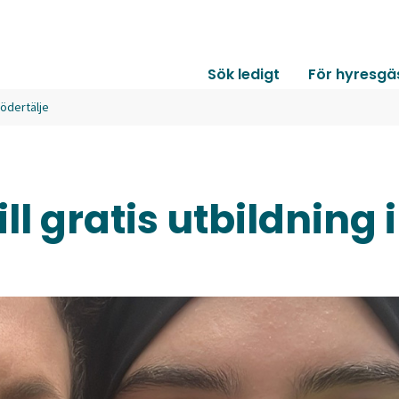
Sök ledigt
För hyresgä
Södertälje
 gratis utbildning i