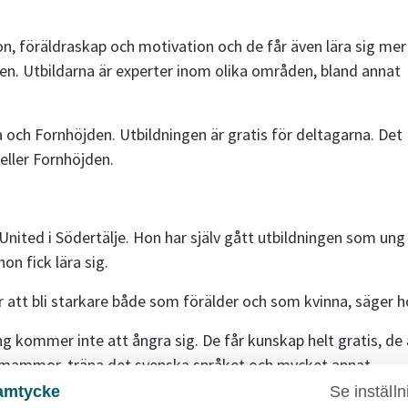
, föräldraskap och motivation och de får även lära sig mer
n. Utbildarna är experter inom olika områden, bland annat
a och Fornhöjden. Utbildningen är gratis för deltagarna. Det
eller Fornhöjden.
ited i Södertälje. Hon har själv gått utbildningen som ung
n fick lära sig.
tt bli starkare både som förälder och som kvinna, säger h
 kommer inte att ångra sig. De får kunskap helt gratis, de 
a mammor, träna det svenska språket och mycket annat.
amtycke
Se inställn