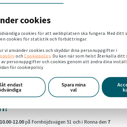
lje och han tycker att det här är en viktig insats.
änder cookies
r sett att Mamma Uniteds arbete har gett bra resultat. Vi vil
 öka sin kunskap om samhället och att skapa ett större
ödvändiga cookies för att webbplatsen ska fungera. Med ditt
tsvar på sina frågor, säger han.
en cookies för statistik och förbättringar.
r vi använder cookies och skyddar dina personuppgifter i
älningar.
spolicy
och
Cookiepolicy
. Du kan när som helst återkalla ditt
av personuppgifter och cookies genom att ändra dina instäl
g – och kanske kan de till och med hitta en ny vän i sitt
sidan för cookiepolicy
em och
SBB
.
llåt endast
Spara mina
Acc
ödvändiga
val
k
en?
10.00-12.00
på Fornhöjdsvägen 51 och i Ronna den
7