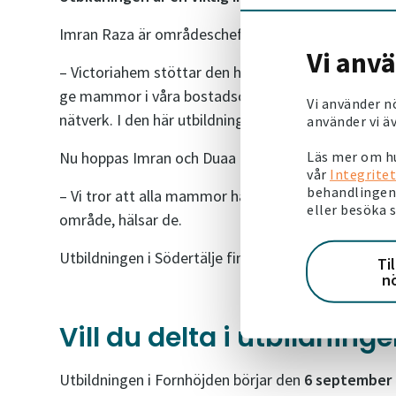
Imran Raza är områdeschef för Victoriahem i Södertä
Vi anv
– Victoriahem stöttar den här insatsen för att vi ha
ge mammor i våra bostadsområden en möjlighet att
Vi använder n
nätverk. I den här utbildningen kan de även få exper
använder vi äv
Läs mer om hu
Nu hoppas Imran och Duaa att de får in många anm
vår
Integritet
behandlingen 
– Vi tror att alla mammor har nytta av vår utbildnin
eller besöka 
område, hälsar de.
Utbildningen i Södertälje finansieras av Victoriah
Ti
n
Vill du delta i utbildning
Utbildningen i Fornhöjden börjar den
6 september 