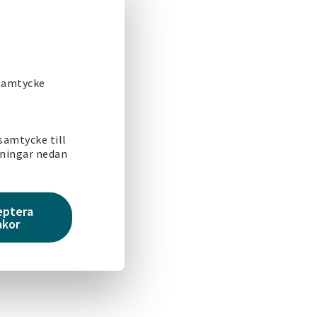
l
 samtycke
 samtycke till
lningar nedan
eptera
akor