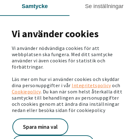
rustat upp på många ställen, vilket är positivt för hela
Samtycke
Se inställningar
Jordbro. Även Hyresgästföreningen har uttryckt sig positivt
om vårt arbete i Jordbro, vilket känns bra.
Vad har du för erfarenheter från andra, liknande
Vi använder cookies
föreningar?
- Föreningen Jordbro i samverkan är ganska ny. Men jag har
Vi använder nödvändiga cookies för att
webbplatsen ska fungera. Med ditt samtycke
sett i andra områden där vi jobbar på samma sätt och
använder vi även cookies för statistik och
kommit lite längre att tryggheten och trivseln har ökat.
förbättringar.
- Det finns belägg för att det här arbetssättet har en god
Läs mer om hur vi använder cookies och skyddar
effekt på områdens utveckling.
dina personuppgifter i vår
Integritetspolicy
och
Cookiepolicy
. Du kan när som helst återkalla ditt
SENASTE NYTT
samtycke till behandlingen av personuppgifter
och cookies genom att ändra dina inställningar
nedan eller besöka sidan för cookiepolicy
2026-07-06
Stora energiinvesteringar och ny spännande
Spara mina val
teknik i Märsta