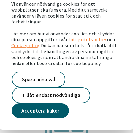
Vi använder nödvändiga cookies för att
webbplatsen ska fungera. Med ditt samtycke
2026-05-26
använder vi även cookies för statistik och
Det är dags för årets Järvavecka
förbättringar.
Läs mer
Läs mer om hur vi använder cookies och skyddar
dina personuppgifter i vår
Integritetspolicy
och
2026-05-19
Cookiepolicy
. Du kan när som helst återkalla ditt
Victoriahemdagen – skapar stolthet och
samtycke till behandlingen av personuppgifter
framtidstro
och cookies genom att ändra dina inställningar
nedan eller besöka sidan för cookiepolicy
Läs mer
Spara mina val
Tillåt endast nödvändiga
Acceptera kakor