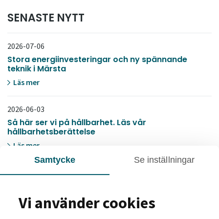
SENASTE NYTT
2026-07-06
Stora energiinvesteringar och ny spännande
teknik i Märsta
Läs mer
2026-06-03
Så här ser vi på hållbarhet. Läs vår
hållbarhetsberättelse
Läs mer
Samtycke
Se inställningar
2026-05-28
Svensk pensionsfond investerar en miljard för
stärkta boendemiljöer
Vi använder cookies
Läs mer