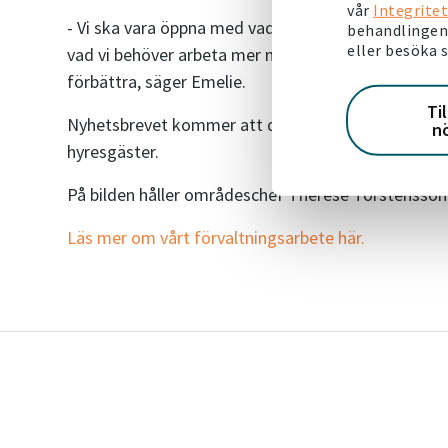
vår
Integritet
- Vi ska vara öppna med vad hyresgästerna tycker at
behandlingen 
eller besöka 
vad vi behöver arbeta mer med den kommande tiden. 
förbättra, säger Emelie.
Ti
Nyhetsbrevet kommer att delas ut i brevlådorna och 
n
hyresgäster.
På bilden håller områdeschef Therese Torstensson
Läs mer om vårt förvaltningsarbete här.