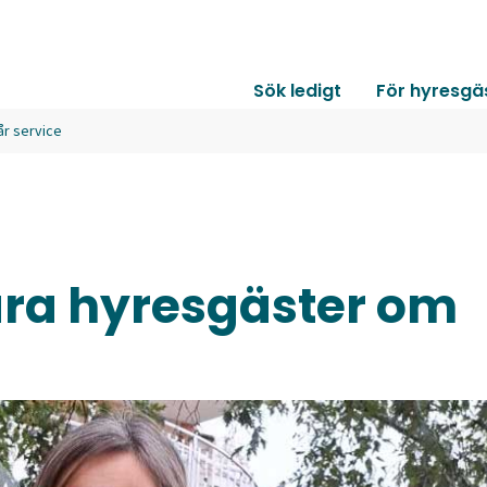
Sök ledigt
För hyresgä
år service
åra hyresgäster om