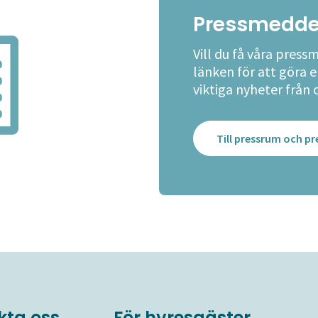
Pressmedde
Vill du få våra press
länken för att göra 
viktiga nyheter från 
Till pressrum och 
kta oss
För hyresgäster