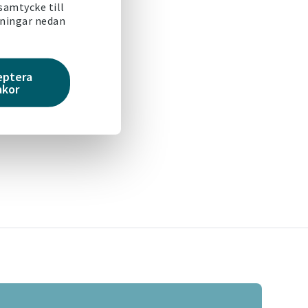
 samtycke till
lningar nedan
eptera
akor