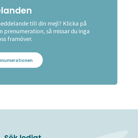
landen
meddelande till din mejl? Klicka på
en prenumeration, så missar du inga
oss framöver.
prenumerationen
Sök ledigt