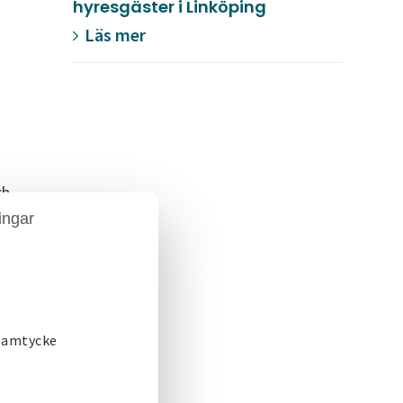
hyresgäster i Linköping
Läs mer
ch
ingar
och
n.
 samtycke