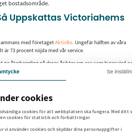
 eget bostadsområde.
Så Uppskattas Victoriahems
illsammans med företaget
AktivBo
. Ungefär hälften av våra
alt är 73 procent nöjda med vår service.
att ge återkoppling på deras åsikter om oss som hyresvärd o
amtycke
Se inställn
ydlig bild som möjligt om hur det ser ut i just deras område 
r Emelie, kommunikatör som skapat flera av hyresgästbreve
änder cookies
ioner
ödvändiga cookies för att webbplatsen ska fungera. Med ditt
en cookies för statistik och förbättringar.
versioner. Vi berättar både om de mer och de mindre positiva
åra olika bostadsområden.
r vi använder cookies och skyddar dina personuppgifter i