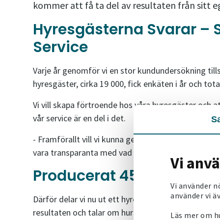
kommer att få ta del av resultaten från sitt
Hyresgästerna Svarar – 
Service
Varje år genomför vi en stor kundundersökning t
hyresgäster, cirka 19 000, fick enkäten i år och tot
Vi vill skapa förtroende hos våra hyresgäster och 
vår service är en del i det.
S
- Framförallt vill vi kunna ge hyresgästerna en så t
vara transparanta med vad de tycker om oss, säge
Vi anv
Producerat 45 olika vers
Vi använder n
använder vi äv
Därför delar vi nu ut ett hyresgästbrev i 45 olika 
resultaten och talar om hur vi ska jobba vidare i v
Läs mer om hu