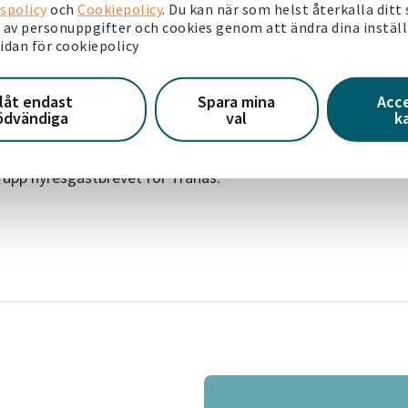
spolicy
och
Cookiepolicy
. Du kan när som helst återkalla ditt
t vi ska göra bättre. De punkter som fått lägre siffror visar
av personuppgifter och cookies genom att ändra dina instäl
sidan för cookiepolicy
Där har vi fått en tydlig indikation på vad vi behöver
llåt endast
Spara mina
Acc
läggas ut på Mina sidor så att de är tillgängliga för alla
ödvändiga
val
k
 upp hyresgästbrevet för Tranås.