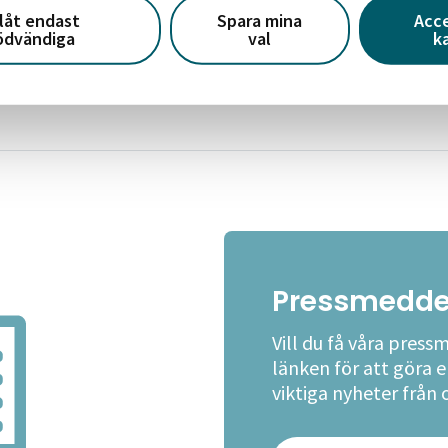
llåt endast
Spara mina
Acc
ödvändiga
val
k
emin
Pressmedde
Vill du få våra press
länken för att göra 
viktiga nyheter från 