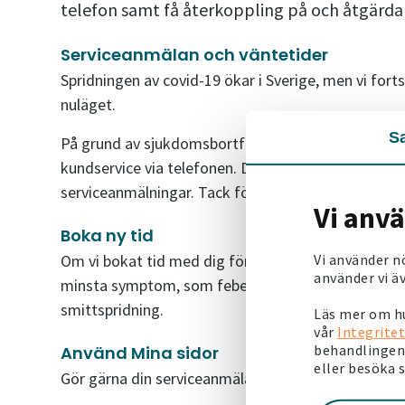
telefon samt få återkoppling på och åtgärda
Serviceanmälan och väntetider
Spridningen av covid-19 ökar i Sverige, men vi for
nuläget.
S
På grund av sjukdomsbortfall bland våra medarbetar
kundservice via telefonen. Det kan även ta lite län
serviceanmälningar. Tack för din förståelse!
Vi anv
Boka ny tid
Vi använder n
Om vi bokat tid med dig för att åtgärda något i din 
använder vi äv
minsta symptom, som feber eller hosta. Så bokar vi 
smittspridning.
Läs mer om hu
vår
Integritet
behandlingen 
Använd Mina sidor
eller besöka 
Gör gärna din serviceanmälan via Mina sidor – det k