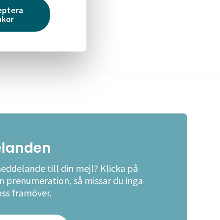
eptera
akor
landen
meddelande till din mejl? Klicka på
en prenumeration, så missar du inga
oss framöver.