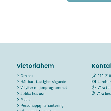
Victoriahem
Konta
Om oss
010-210
Hållbart fastighetsägande
kundser
Vi lyfter miljonprogrammet
Våra te
Jobba hos oss
Våra bes
Media
Personuppgiftshantering