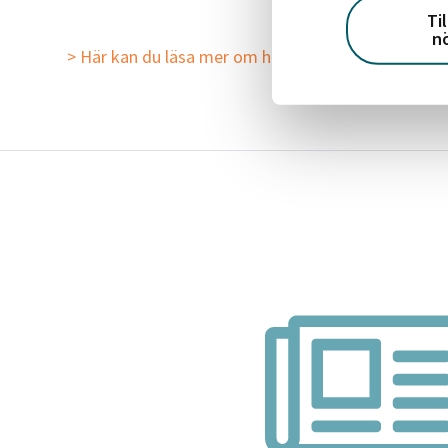
Ti
n
> Här kan du läsa mer om hur vi jobbar under pand