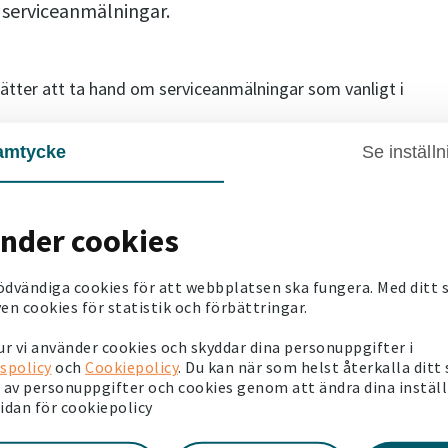
 serviceanmälningar.
tsätter att ta hand om serviceanmälningar som vanligt i
amtycke
Se inställn
e kan det ta längre tid än vanligt att komma fram till
gre tid än normalt för oss att återkoppla på och åtgärda
änder cookies
ödvändiga cookies för att webbplatsen ska fungera. Med ditt
lägenhet, är det viktigt att du hör av dig till oss om du har
en cookies för statistik och förbättringar.
in en ny tid. På så sätt kan vi minska risken för
r vi använder cookies och skyddar dina personuppgifter i
spolicy
och
Cookiepolicy
. Du kan när som helst återkalla ditt
av personuppgifter och cookies genom att ändra dina instäl
sidan för cookiepolicy
an du göra dygnet runt och du slipper eventuell väntetid.