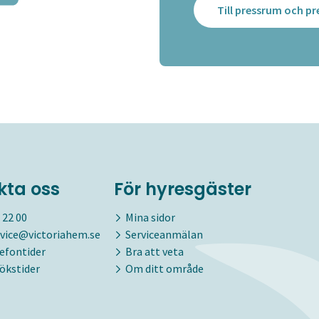
Till pressrum och 
kta oss
För hyresgäster
 22 00
Mina sidor
vice@victoriahem.se
Serviceanmälan
lefontider
Bra att veta
ökstider
Om ditt område