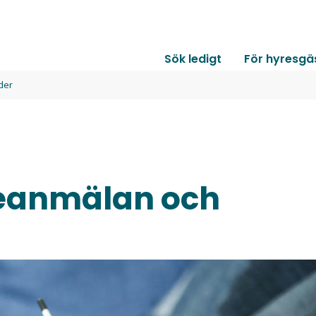
Sök ledigt
För hyresgä
der
ceanmälan och