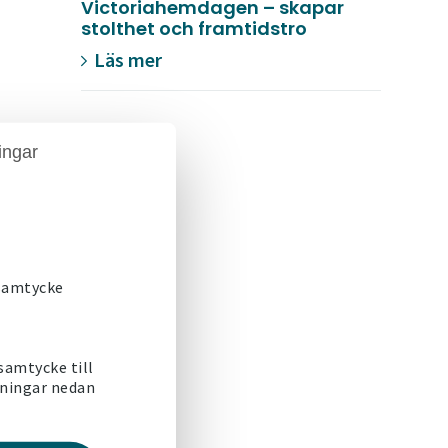
Victoriahemdagen – skapar
stolthet och framtidstro
Läs mer
ingar
 samtycke
 samtycke till
lningar nedan