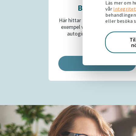
Läs mer om hu
Blanketter
vår
Integritet
behandlingen 
Här hittar du blanketter när du till
eller besöka 
exempel vill betala din hyra med
autogiro eller säga upp din
Ti
lägenhet.
n
Blanketter