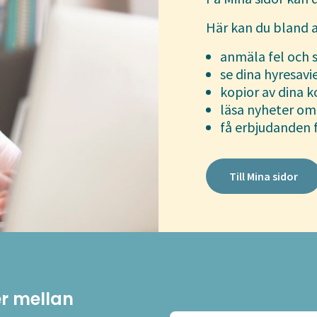
Här kan du bland 
anmäla fel och 
se dina hyresa
kopior av dina 
läsa nyheter om
få erbjudanden 
Till Mina sidor
er mellan