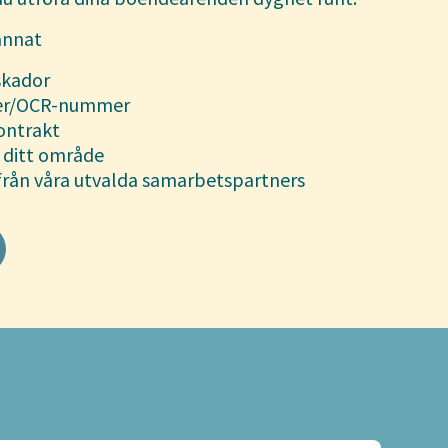
annat
skador
vier/OCR-nummer
kontrakt
 ditt område
från våra utvalda samarbetspartners