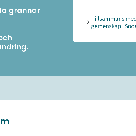
da grannar
Tillsammans med L
gemenskap i Söde
 och
rändring.
som