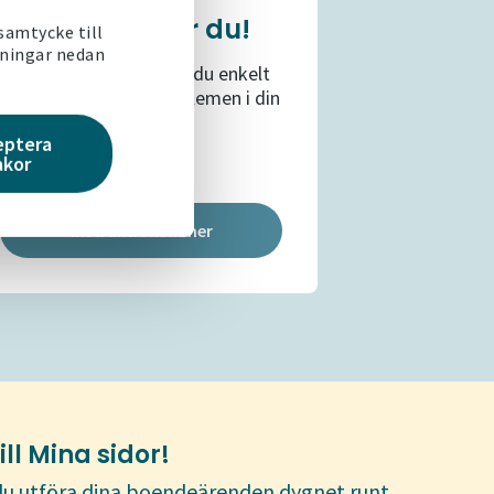
Det här fixar du!
 samtycke till
lningar nedan
Se våra filmer om hur du enkelt
löser de vanligast problemen i din
bostad.
eptera
akor
Instruktionsfilmer
l Mina sidor!
 du utföra dina boendeärenden dygnet runt.