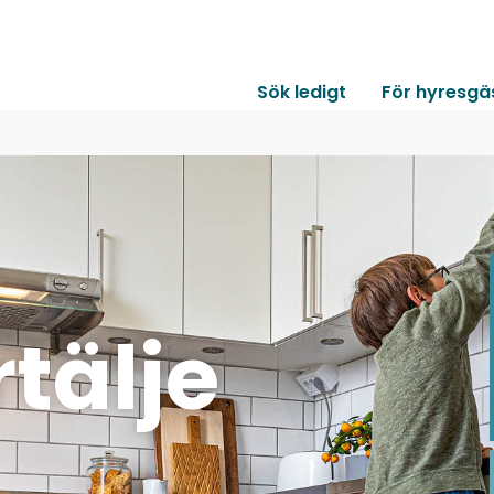
Sök ledigt
För hyresgä
rtälje