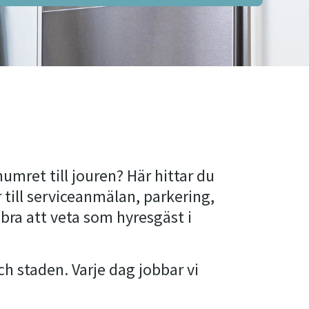
umret till jouren? Här hittar du
 till serviceanmälan, parkering,
ra att veta som hyresgäst i
och staden. Varje dag jobbar vi