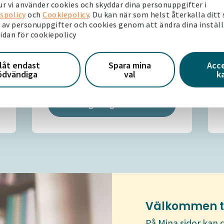
r vi använder cookies och skyddar dina personuppgifter i
Vanliga frågor
spolicy
och
Cookiepolicy
. Du kan när som helst återkalla ditt
av personuppgifter och cookies genom att ändra dina instäl
Här hittar du frågor vi ofta får.
sidan för cookiepolicy
Undrar du över samma sak? I
sådana fall hittar du svaren här.
llåt endast
Spara mina
Acc
ödvändiga
val
k
Vanliga frågor och svar
Välkommen til
På Mina sidor kan