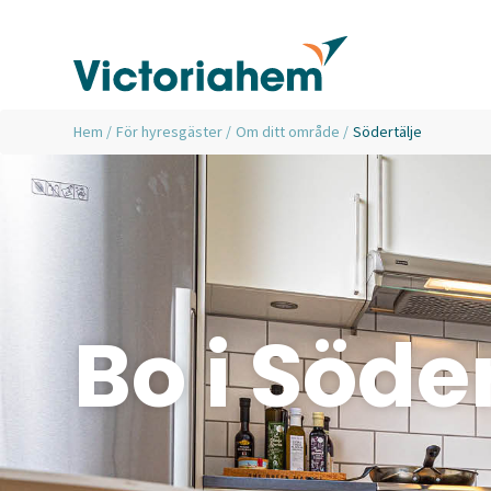
Hem
/
För hyresgäster
/
Om ditt område
/
Södertälje
Bo i Söde