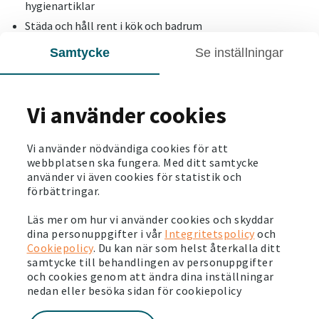
hygienartiklar
Städa och håll rent i kök och badrum
Bädda sängen och dra upp persienner
Samtycke
Se inställningar
Tänd lampor för en ljus och trivsam känsla
Tänk: visa lägenheten så som du själv skulle vilja se den.
Vi använder cookies
Tips när du ska flytta ut
Vi använder nödvändiga cookies för att
webbplatsen ska fungera. Med ditt samtycke
använder vi även cookies för statistik och
förbättringar.
Checklista för flyttstädning
Läs mer om hur vi använder cookies och skyddar
Det är mycket som ska städas innan du ska lämna
dina personuppgifter i vår
Integritetspolicy
och
lägenheten. Det är viktigt att flyttstädningen görs
Cookiepolicy
. Du kan när som helst återkalla ditt
noggrant och på fackmannamässigt vis. Använd gärna vår
samtycke till behandlingen av personuppgifter
checklista inför flyttstädning som stöd.
och cookies genom att ändra dina inställningar
nedan eller besöka sidan för cookiepolicy
Till checklista för flyttstädning