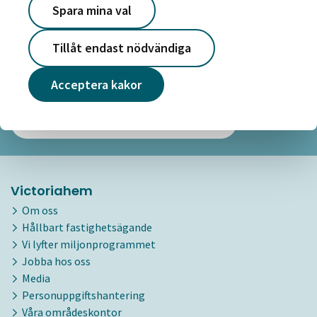
Spara mina val
Tillåt endast nödvändiga
Tips inför avflyttningsbesiktning
Det är mycket som kontrolleras på besiktningen. Här hittar
Acceptera kakor
du bra tips för en godkänd avflyttningsbesiktning.
Till tips inför avflyttningsbesiktning
Victoriahem
Om oss
Hållbart fastighetsägande
Vi lyfter miljonprogrammet
Jobba hos oss
Media
Personuppgiftshantering
Våra områdeskontor