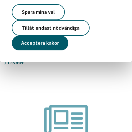
Spara mina val
2021-06-30
Sommarprogram i Lövgärdet
Tillåt endast nödvändiga
Läs mer
Acceptera kakor
2021-06-28
Sommarfotbollsskola i Linköping är i full gång
Läs mer