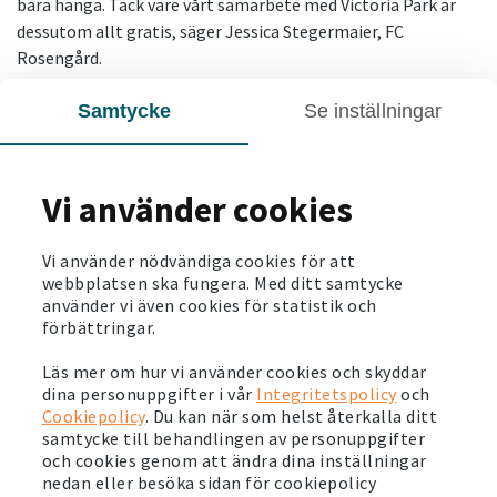
bara hänga. Tack vare vårt samarbete med Victoria Park är
dessutom allt gratis, säger Jessica Stegermaier, FC
Rosengård.
Samtycke
Se inställningar
SENASTE NYTT
2021-07-05
Vi använder cookies
Stort intresse för fotbollscup i Brandkärr
Läs mer
Vi använder nödvändiga cookies för att
webbplatsen ska fungera. Med ditt samtycke
använder vi även cookies för statistik och
2021-07-01
förbättringar.
Vi växer i Norrköping
Läs mer
Läs mer om hur vi använder cookies och skyddar
dina personuppgifter i vår
Integritetspolicy
och
Cookiepolicy
. Du kan när som helst återkalla ditt
2021-06-30
samtycke till behandlingen av personuppgifter
Ronjabollen ska stärka unga flickor i Uppsala
och cookies genom att ändra dina inställningar
nedan eller besöka sidan för cookiepolicy
Läs mer