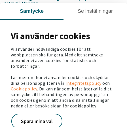
teknik i Märsta
Samtycke
Se inställningar
Läs mer
2026-06-03
Vi använder cookies
Så här ser vi på hållbarhet. Läs vår
hållbarhetsberättelse
Läs mer
Vi använder nödvändiga cookies för att
webbplatsen ska fungera. Med ditt samtycke
använder vi även cookies för statistik och
2026-05-28
förbättringar.
Svensk pensionsfond investerar en miljard för
stärkta boendemiljöer
Läs mer om hur vi använder cookies och skyddar
dina personuppgifter i vår
Integritetspolicy
och
Läs mer
Cookiepolicy
. Du kan när som helst återkalla ditt
samtycke till behandlingen av personuppgifter
och cookies genom att ändra dina inställningar
2026-05-26
nedan eller besöka sidan för cookiepolicy
Det är dags för årets Järvavecka
Läs mer
Spara mina val