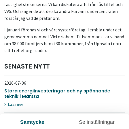
fastighetsteknikerna. Vi kan diskutera allt från lås till el och
VVS. Och säger de att de ska ändra kurvan i undercentralen
förstår jag vad de pratar om.
I januari förenas vi och vårt systerföretag Hembla under det
gemensamma namnet Victoriahem. Tillsammans tar vi hand
om 38 000 familjers hem i 30 kommuner, från Uppsala i norr
till Trelleborg i söder.
SENASTE NYTT
2026-07-06
Stora energiinvesteringar och ny spännande
teknik i Märsta
Läs mer
2026-06-03
Samtycke
Se inställningar
Så här ser vi på hållbarhet. Läs vår