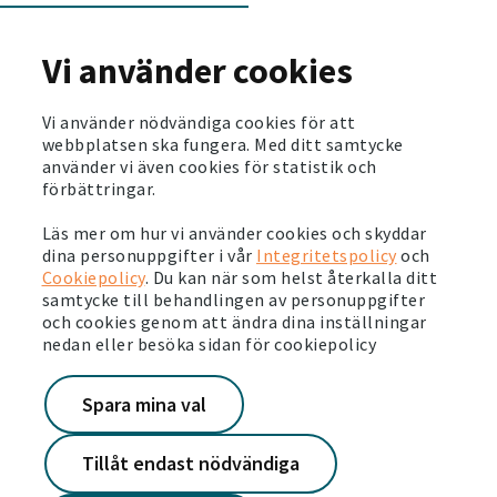
hållbarhetsberättelse
Läs mer
Vi använder cookies
2026-05-28
Vi använder nödvändiga cookies för att
Svensk pensionsfond investerar en miljard för
webbplatsen ska fungera. Med ditt samtycke
stärkta boendemiljöer
använder vi även cookies för statistik och
förbättringar.
Läs mer
Läs mer om hur vi använder cookies och skyddar
2026-05-26
dina personuppgifter i vår
Integritetspolicy
och
Cookiepolicy
. Du kan när som helst återkalla ditt
Det är dags för årets Järvavecka
samtycke till behandlingen av personuppgifter
Läs mer
och cookies genom att ändra dina inställningar
nedan eller besöka sidan för cookiepolicy
2026-05-19
Spara mina val
Victoriahemdagen – skapar stolthet och
framtidstro
Läs mer
Tillåt endast nödvändiga