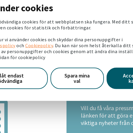
änder cookies
ödvändiga cookies för att webbplatsen ska fungera. Med ditt
en cookies för statistik och förbättringar.
r vi använder cookies och skyddar dina personuppgifter i
spolicy
och
Cookiepolicy
. Du kan när som helst återkalla ditt
av personuppgifter och cookies genom att ändra dina instäl
sidan för cookiepolicy
llåt endast
Spara mina
Acc
ödvändiga
val
k
Pressmedde
Vill du få våra press
länken för att göra 
viktiga nyheter från 