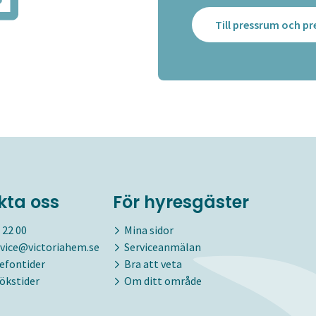
Till pressrum och 
kta oss
För hyresgäster
 22 00
Mina sidor
vice@victoriahem.se
Serviceanmälan
lefontider
Bra att veta
ökstider
Om ditt område