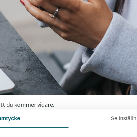
tt du kommer vidare.
d att ge våra hyresgäster extra hjälp och service.
amtycke
Se inställn
ler så känner du inte att du har fått den hjälp du behöver.