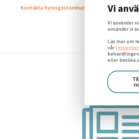
Vi anv
Kontakta hyresgästombudsmannen här
Vi använder n
använder vi äv
Läs mer om hu
vår
Integritet
behandlingen 
eller besöka 
Ti
n