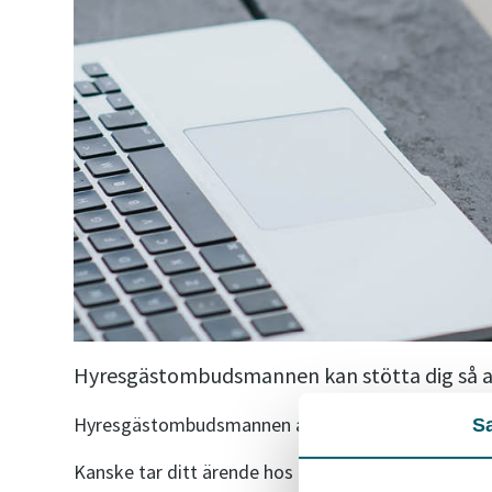
Hyresgästombudsmannen kan stötta dig så a
Hyresgästombudsmannen arbetar för Victoriahem me
S
Kanske tar ditt ärende hos oss lång tid att lösa. El