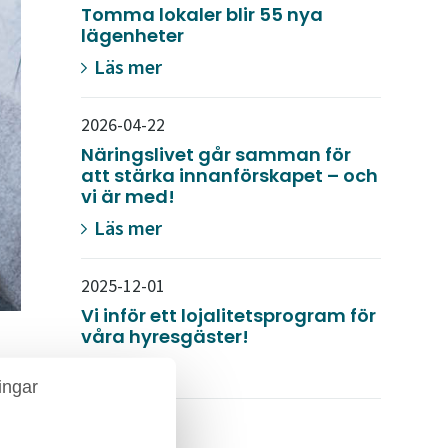
Tomma lokaler blir 55 nya
lägenheter
Läs mer
2026-04-22
Näringslivet går samman för
att stärka innanförskapet – och
vi är med!
Läs mer
2025-12-01
Vi inför ett lojalitetsprogram för
våra hyresgäster!
Läs mer
ingar
2025-11-19