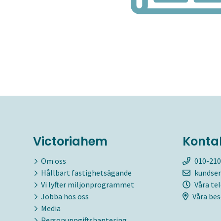
Victoriahem
Konta
Om oss
010-210
Hållbart fastighetsägande
kundser
Vi lyfter miljonprogrammet
Våra te
Jobba hos oss
Våra bes
Media
Personuppgiftshantering