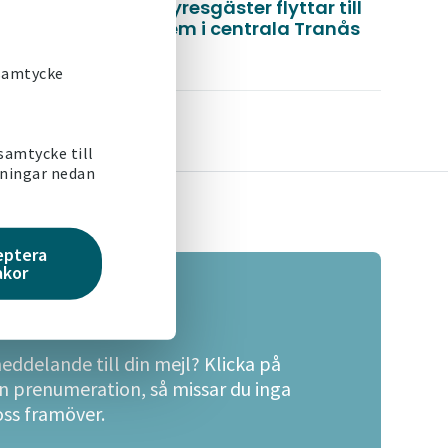
Tre lokalhyresgäster flyttar till
Victoriahem i centrala Tranås
Läs mer
 samtycke
 samtycke till
lningar nedan
eptera
akor
landen
meddelande till din mejl? Klicka på
en prenumeration, så missar du inga
oss framöver.