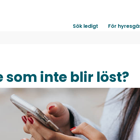
Sök ledigt
För hyresgä
 som inte blir löst?