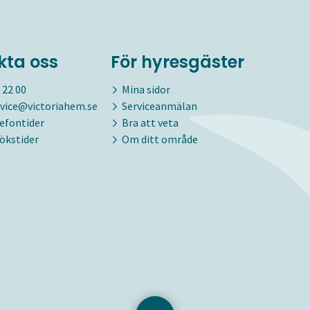
kta oss
För hyresgäster
 22 00
Mina sidor
vice@victoriahem.se
Serviceanmälan
lefontider
Bra att veta
ökstider
Om ditt område