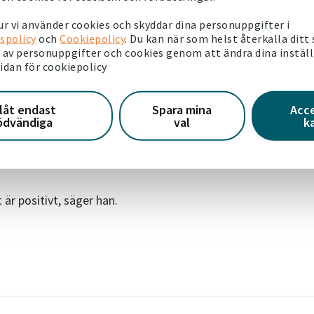
er till Bostadsförmedlingen, blir fler hyreslägenheter
k och handel med hyresrätter.
r vi använder cookies och skyddar dina personuppgifter i
spolicy
och
Cookiepolicy
. Du kan när som helst återkalla ditt
att förmedlingen av lägenheter sker via
av personuppgifter och cookies genom att ändra dina instäl
sidan för cookiepolicy
och skapar en bättre arbetsmiljö.
 en rättvis och transparent process och det är enklare för
llåt endast
Spara mina
Acc
lattform.
ödvändiga
val
k
men om Victoriahem öka genom samarbetet med
t är positivt, säger han.