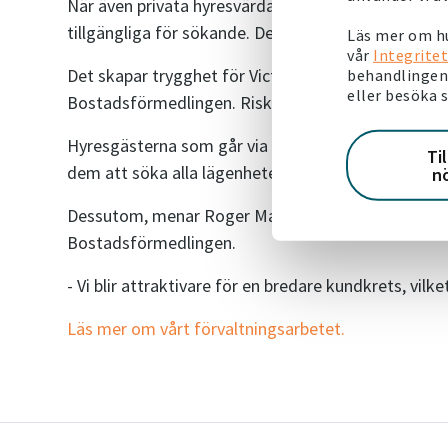
När även privata hyresvärdar ansluter sina lägenhet
tillgängliga för sökande. Det förebygger också fus
Läs mer om hu
vår
Integritet
Det skapar trygghet för Victoriahems medarbetare 
behandlingen 
eller besöka 
Bostadsförmedlingen. Risken för påverkan minskar 
Hyresgästerna som går via Bostadsförmedlingen får
Ti
dem att söka alla lägenheter från en och samma p
n
Dessutom, menar Roger Malmquist, kan kännedo
Bostadsförmedlingen.
- Vi blir attraktivare för en bredare kundkrets, vilke
Läs mer om vårt förvaltningsarbetet.