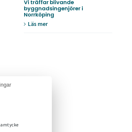
Vi träffar blivande
byggnadsingenjörer i
Norrköping
Läs mer
ingar
ett
 samtycke