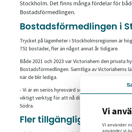
Stockholm. Det finns många fördelar för båd
Bostadsförmedlingen.
Bostadsförmedlingen i St
Trycket på lägenheter i Stockholmsregionen är h
751 bostäder, fler än något annat år tidigare.
Både 2021 och 2023 var Victoriahem den privata hy
Bostadsförmedlingen. Samtliga av Victoriahems lä
när de blir lediga.
S
- Vi är en seriös hyresvärd som vill ha en rättvis
viktigt verktyg för att nå dit, konstaterar Roger 
Södra.
Vi anv
Fler tillgängliga hyreslä
Vi använder n
använder vi äv