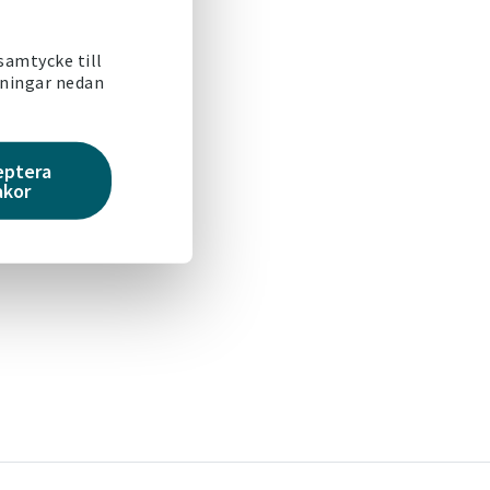
 samtycke till
lningar nedan
eptera
akor