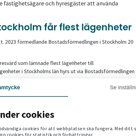
e fastighetsägare och hyresgäster att använda
ockholm får flest lägenheter
ögt. 2023 förmedlande Bostadsförmedlingen i Stockholm 20
resvärd som lämnade flest lägenheter till
genheter i Stockholms län hyrs ut via Bostadsförmedlingen
amtycke
Se inställn
 bostadsmarknad och Bostadsförmedlingens strikta kötider är 
Malmquist, regionchef hos Victoriahem för region Stockholm
änder cookies
genheter i Stockholm
ödvändiga cookies för att webbplatsen ska fungera. Med ditt
en cookies för statistik och förbättringar.