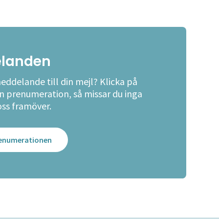
landen
meddelande till din mejl? Klicka på
en prenumeration, så missar du inga
oss framöver.
prenumerationen