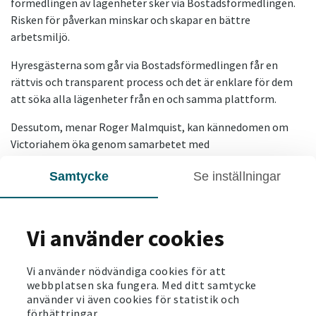
förmedlingen av lägenheter sker via Bostadsförmedlingen.
Risken för påverkan minskar och skapar en bättre
arbetsmiljö.
Hyresgästerna som går via Bostadsförmedlingen får en
rättvis och transparent process och det är enklare för dem
att söka alla lägenheter från en och samma plattform.
Dessutom, menar Roger Malmquist, kan kännedomen om
Victoriahem öka genom samarbetet med
Bostadsförmedlingen.
Samtycke
Se inställningar
- Vi blir attraktivare för en bredare kundkrets, vilket är
positivt, säger han.
Vi använder cookies
Läs mer om vårt förvaltningsarbetet.
SENASTE NYTT
Vi använder nödvändiga cookies för att
webbplatsen ska fungera. Med ditt samtycke
använder vi även cookies för statistik och
förbättringar.
2025-11-18