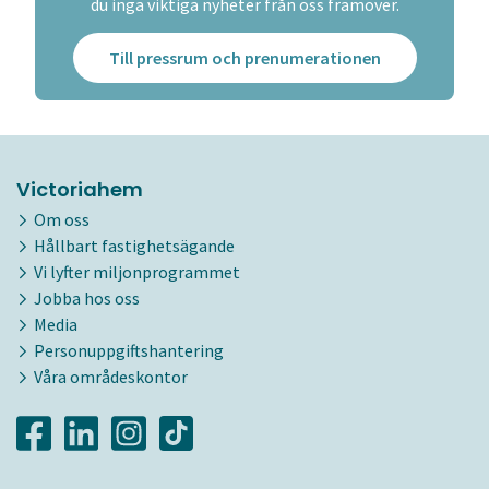
du inga viktiga nyheter från oss framöver.
Till pressrum och prenumerationen
Victoriahem
Om oss
Hållbart fastighetsägande
Vi lyfter miljonprogrammet
Jobba hos oss
Media
Personuppgiftshantering
Våra områdeskontor