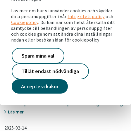
Vi välkomnar våra nya hyresgäster i Årby
Läs mer om hur vi använder cookies och skyddar
Läs mer
dina personuppgifter i vår
Integritetspolicy
och
Cookiepolicy
. Du kan när som helst återkalla ditt
samtycke till behandlingen av personuppgifter
2025-08-21
och cookies genom att ändra dina inställningar
Ny rapport: Positiv utveckling i våra områden
nedan eller besöka sidan för cookiepolicy
Läs mer
Spara mina val
2025-06-04
Tillåt endast nödvändiga
Snart är det dags för årets Järvavecka!
Läs mer
Acceptera kakor
2025-03-03
1 872 solpaneler i Jordbro producerar grön energi
Läs mer
2025-02-14